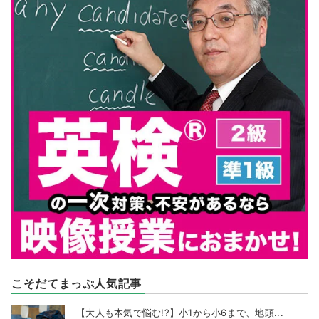
こそだてまっぷ人気記事
【大人も本気で悩む!?】小1から小6まで、地頭...