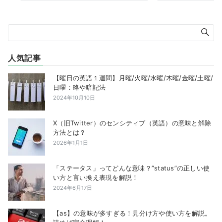
人気記事
【曜日の英語１週間】月曜/火曜/水曜/木曜/金曜/土曜/
日曜：略や暗記法
2024年10月10日
X（旧Twitter）のセンシティブ（英語）の意味と解除
方法とは？
2026年1月1日
「ステータス」ってどんな意味？”status”の正しい使
い方と言い換え表現を解説！
2024年6月17日
【as】の意味が多すぎる！見分け方や使い方を解説。