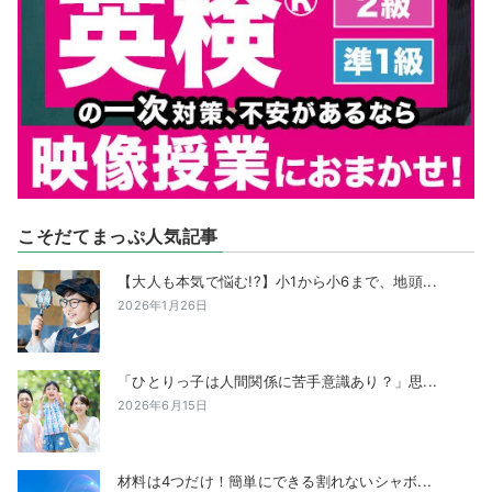
こそだてまっぷ人気記事
【大人も本気で悩む!?】小1から小6まで、地頭...
2026年1月26日
「ひとりっ子は人間関係に苦手意識あり？」思...
2026年6月15日
材料は4つだけ！簡単にできる割れないシャボ...