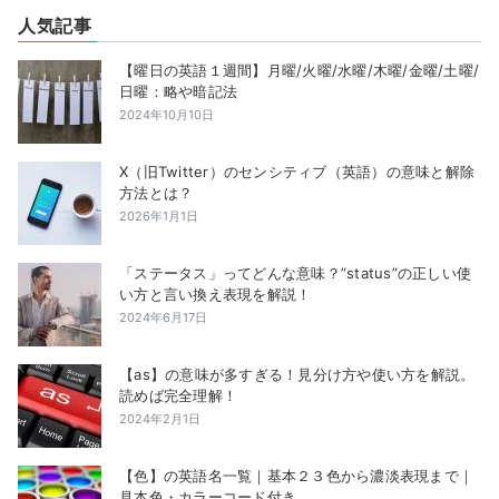
人気記事
【曜日の英語１週間】月曜/火曜/水曜/木曜/金曜/土曜/
日曜：略や暗記法
2024年10月10日
X（旧Twitter）のセンシティブ（英語）の意味と解除
方法とは？
2026年1月1日
「ステータス」ってどんな意味？”status”の正しい使
い方と言い換え表現を解説！
2024年6月17日
【as】の意味が多すぎる！見分け方や使い方を解説。
読めば完全理解！
2024年2月1日
【色】の英語名一覧｜基本２３色から濃淡表現まで｜
見本色・カラーコード付き