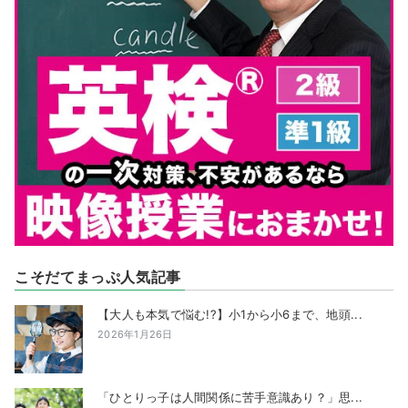
こそだてまっぷ人気記事
【大人も本気で悩む!?】小1から小6まで、地頭...
2026年1月26日
「ひとりっ子は人間関係に苦手意識あり？」思...