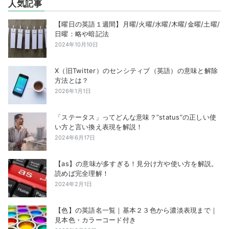
人気記事
【曜日の英語１週間】月曜/火曜/水曜/木曜/金曜/土曜/
日曜：略や暗記法
2024年10月10日
X（旧Twitter）のセンシティブ（英語）の意味と解除
方法とは？
2026年1月1日
「ステータス」ってどんな意味？”status”の正しい使
い方と言い換え表現を解説！
2024年6月17日
【as】の意味が多すぎる！見分け方や使い方を解説。
読めば完全理解！
2024年2月1日
【色】の英語名一覧｜基本２３色から濃淡表現まで｜
見本色・カラーコード付き