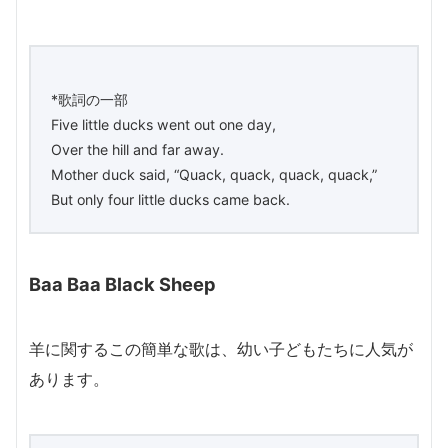
*歌詞の一部
Five little ducks went out one day,
Over the hill and far away.
Mother duck said, “Quack, quack, quack, quack,”
But only four little ducks came back.
Baa Baa Black Sheep
羊に関するこの簡単な歌は、幼い子どもたちに人気が
あります。