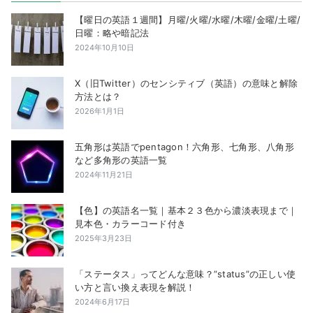
【曜日の英語１週間】月曜/火曜/水曜/木曜/金曜/土曜/
日曜：略や暗記法
2024年10月10日
X（旧Twitter）のセンシティブ（英語）の意味と解除
方法とは？
2026年1月1日
五角形は英語でpentagon！六角形、七角形、八角形
など多角形の英語一覧
2024年11月21日
【色】の英語名一覧｜基本２３色から濃淡表現まで｜
見本色・カラーコード付き
2025年3月23日
「ステータス」ってどんな意味？”status”の正しい使
い方と言い換え表現を解説！
2024年6月17日