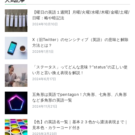
【曜日の英語１週間】月曜/火曜/水曜/木曜/金曜/土曜/
日曜：略や暗記法
2024年10月10日
X（旧Twitter）のセンシティブ（英語）の意味と解除
方法とは？
2026年1月1日
「ステータス」ってどんな意味？”status”の正しい使
い方と言い換え表現を解説！
2024年6月17日
五角形は英語でpentagon！六角形、七角形、八角形
など多角形の英語一覧
2024年11月21日
【色】の英語名一覧｜基本２３色から濃淡表現まで｜
見本色・カラーコード付き
2025年3月23日