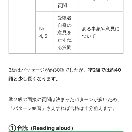
質問
受験者
自身の
No.
ある事象や意見に
意見を
4, 5
ついて
たずね
る質問
3級はパッセージが約30語でしたが、
準2級では約40
語と少し長くなります。
準２級の面接の質問は決まったパターンが多いため、
「パターン練習」さえすれば合格は十分狙えます。
① 音読（Reading aloud）