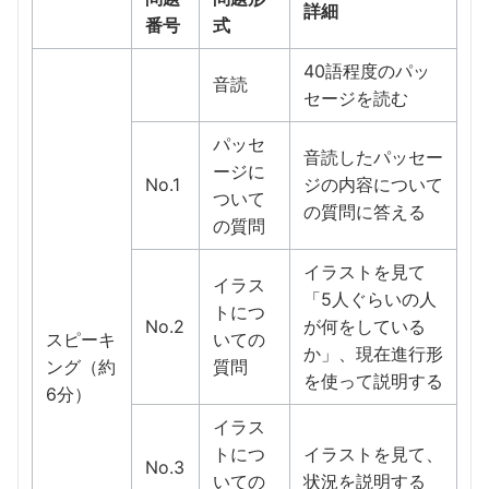
詳細
番号
式
40語程度のパッ
音読
セージを読む
パッセ
音読したパッセー
ージに
No.1
ジの内容について
ついて
の質問に答える
の質問
イラストを見て
イラス
「5人ぐらいの人
トにつ
No.2
が何をしている
スピーキ
いての
か」、現在進行形
ング（約
質問
を使って説明する
6分）
イラス
トにつ
イラストを見て、
No.3
いての
状況を説明する