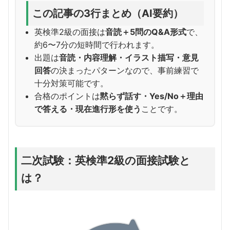
この記事の3行まとめ（AI要約）
英検準2級の面接は
音読＋5問のQ&A形式
で、
約6〜7分の短時間で行われます。
出題は
音読・内容理解・イラスト描写・意見
回答
の決まったパターンなので、事前練習で
十分対策可能です。
合格のポイントは
黙らず話す・Yes/No＋理由
で答える・現在進行形を使う
ことです。
二次試験：英検準2級の面接試験と
は？