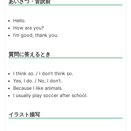
あいさつ・音読前
Hello.
How are you?
I’m good, thank you.
質問に答えるとき
I think so. / I don’t think so.
Yes, I do. / No, I don’t.
Because I like animals.
I usually play soccer after school.
イラスト描写