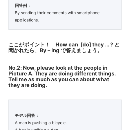
回答例：
By sending their comments with smartphone
applications.
ここがポイント！
How can [do] they … ? と
聞かれたら、By – ing で答えましょう。
No.2: Now, please look at the people in
Picture A. They are doing different things.
Tell me as much as you can about what
they are doing.
モデル回答：
A man is pushing a bicycle.
A boy is walking a dog.