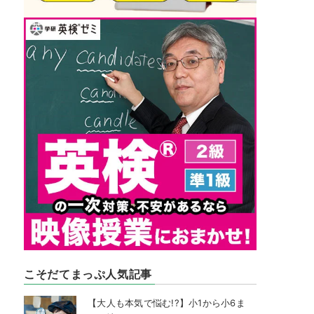
こそだてまっぷ人気記事
【大人も本気で悩む!?】小1から小6ま