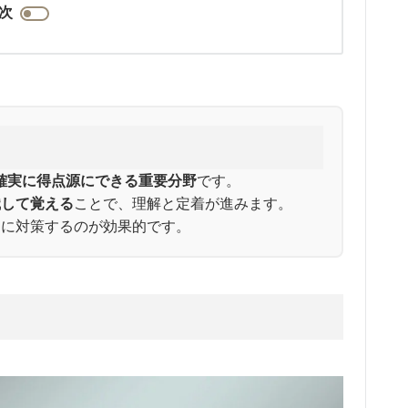
次
確実に得点源にできる重要分野
です。
識して覚える
ことで、理解と定着が進みます。
的に対策するのが効果的です。