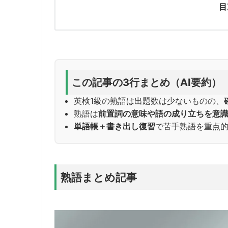
目
この記事の3行まとめ（AI要約）
英検1級の熟語は出題数は少ないものの、
熟語は
前置詞の意味や語の成り立ちを意
単語帳＋書き出し復習
で苦手熟語を重点
熟語まとめ記事