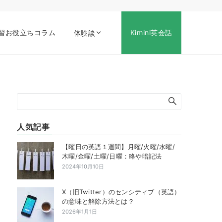
習お役立ちコラム
Kimini英会話
体験談
人気記事
【曜日の英語１週間】月曜/火曜/水曜/
木曜/金曜/土曜/日曜：略や暗記法
2024年10月10日
X（旧Twitter）のセンシティブ（英語）
の意味と解除方法とは？
2026年1月1日