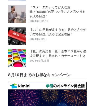
「ステータス」ってどんな意
味？”status”の正しい使い方と言い換え
表現を解説！
2024年6月17日
【as】の意味が多すぎる！見分け方や使
い方を解説。読めば完全理解！
2024年2月1日
【色】の英語名一覧｜基本２３色から濃
淡表現まで｜見本色・カラーコード付き
2025年3月23日
8月10日までのお得なキャンペーン