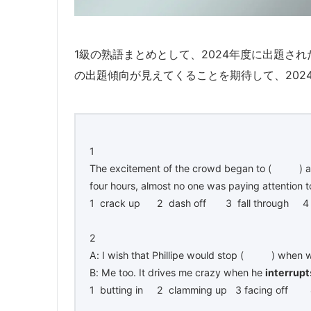
1級の熟語まとめとして、2024年度に出題さ
の出題傾向が見えてくることを期待して、202
1
The excitement of the crowd began to ( ) as 
four hours, almost no one was paying attention
1 crack up 2 dash off 3 fall through 4 
2
A: I wish that Phillipe would stop ( ) when we
B: Me too. It drives me crazy when he
interrupt
1 butting in 2 clamming up 3 facing off 