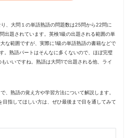
なり、大問１の単語熟語の問題数は25問から22問に
4問出題されています。英検1級の出題される範囲の単
り、膨大な範囲ですが、実際に1級の単語熟語の書籍などで
れます。熟語パートはそんなに多くないので、ほぼ完璧
のもいいですね。熟語は大問1で出題される他、ライ
マで、熟語の覚え方や学習方法について解説します。
級を目指してほしい方は、ぜひ最後まで目を通してみて