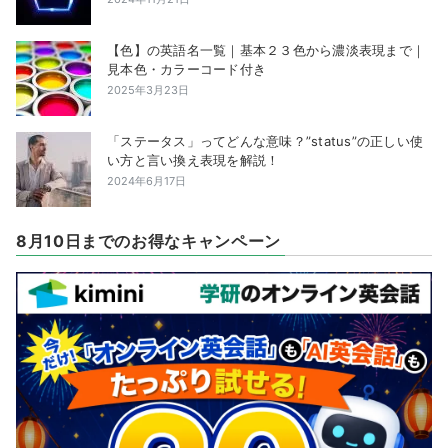
【色】の英語名一覧｜基本２３色から濃淡表現まで｜
見本色・カラーコード付き
2025年3月23日
「ステータス」ってどんな意味？”status”の正しい使
い方と言い換え表現を解説！
2024年6月17日
8月10日までのお得なキャンペーン