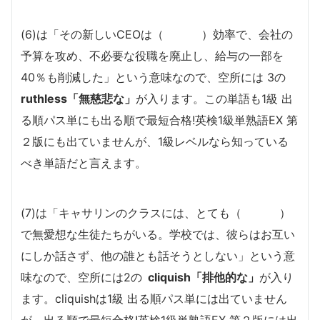
(6)は「その新しいCEOは（ ）効率で、会社の
予算を攻め、不必要な役職を廃止し、給与の一部を
40％も削減した」という意味なので、空所には 3の
ruthless「無慈悲な」
が入ります。この単語も1級 出
る順パス単にも出る順で最短合格!英検1級単熟語EX 第
２版にも出ていませんが、1級レベルなら知っている
べき単語だと言えます。
(7)は「キャサリンのクラスには、とても（ ）
で無愛想な生徒たちがいる。学校では、彼らはお互い
にしか話さず、他の誰とも話そうとしない」という意
味なので、空所には2の
cliquish「排他的な」
が入り
ます。cliquishは1級 出る順パス単には出ていません
が、出る順で最短合格!英検1級単熟語EX 第２版には出