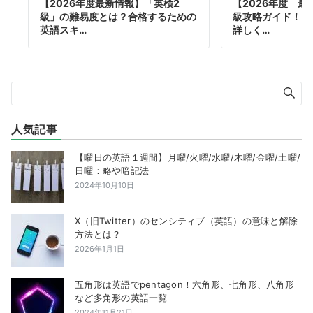
【2026年度最新情報】「英検2
【2026年度 最
級」の難易度とは？合格するための
級攻略ガイド！ 
英語スキ…
詳しく…
人気記事
【曜日の英語１週間】月曜/火曜/水曜/木曜/金曜/土曜/
日曜：略や暗記法
2024年10月10日
X（旧Twitter）のセンシティブ（英語）の意味と解除
方法とは？
2026年1月1日
五角形は英語でpentagon！六角形、七角形、八角形
など多角形の英語一覧
2024年11月21日