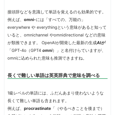
接頭辞などを意識して単語を覚えるのも効果的です。
例えば、
omni-
には「すべての、万能の」
everywhere や everythingという意味があると知って
いると、omnichannel やomnidirectional などの意味
が類推できます。
OpenAIが開発した最新の生成
AIが
「GPT-4o（GPT4
omni
）」と名付けらていますが、
omniに込められた意味も推測できますね。
長くで難しい単語は英英辞典で意味を調べる
1級レベルの単語には、ふだんあまり使わないような
長くて難しい単語も含まれます。
例えば、
procrastinate
「（やるべきことを後まで）