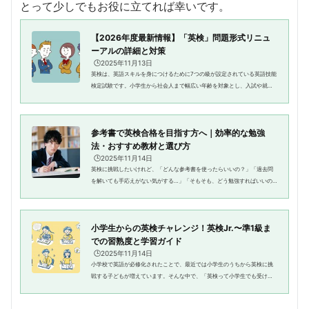
とって少しでもお役に立てれば幸いです。
【2026年度最新情報】「英検」問題形式リニュ
ーアルの詳細と対策
🕒️2025年11月13日
英検は、英語スキルを身につけるために7つの級が設定されている英語技能
検定試験です。小学生から社会人まで幅広い年齢を対象とし、入試や就職
などでも優遇されます。英検は各級ごとに筆記・リスニング・スピーキン
グ・面接などの試験形式で行わ...
参考書で英検合格を目指す方へ｜効率的な勉強
法・おすすめ教材と選び方
🕒️2025年11月14日
英検に挑戦したいけれど、「どんな参考書を使ったらいいの？」「過去問
を解いても手応えがない気がする…」「そもそも、どう勉強すればいいの
かわからない」そんな悩みを感じていませんか？英検では、リーディン
グ・リスニング・ライティング・ス...
小学生からの英検チャレンジ！英検Jr.〜準1級ま
での習熟度と学習ガイド
🕒️2025年11月14日
小学校で英語が必修化されたことで、最近では小学生のうちから英検に挑
戦する子どもが増えています。そんな中で、「英検って小学生でも受けら
れるの？」「うちの子はどのくらいのレベルなんだろう？」といった疑問
をお持ちの保護者の方も多いの...