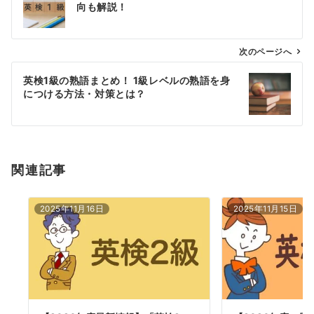
稿
向も解説！
ナ
ビ
ゲ
次のページへ
ー
英検1級の熟語まとめ！ 1級レベルの熟語を身
シ
につける方法・対策とは？
ョ
ン
関連記事
2025年11月16日
2025年11月15日