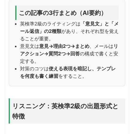
この記事の3行まとめ（AI要約）
英検準2級のライティングは
「意見文」と「メ
ール返信」の2種類
があり、それぞれ型を覚え
ることが重要。
意見文は
意見→理由2つ→まとめ
、メールは
リ
アクション→質問2つ→回答
の構成で書くと安
定する。
対策のコツは
使える表現を暗記し、テンプレ
を何度も書く練習
をすること。
リスニング：英検準2級の出題形式と
特徴