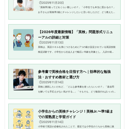
🕒️2025年11月20日
「英検準2級ってどれくらい難しいの？」「小学生でも本当に受かるの？」
お子さんが英検準2級にチャレンジしたいと言い出したけど、どう教えたら
いいのかわからない…そんなお母さんは多いのではないでしょうか？この
記事では、小学生のお子さんが...
【2026年度最新情報】「英検」問題形式リニュ
ーアルの詳細と対策
🕒️2025年11月13日
英検は、英語スキルを身につけるために7つの級が設定されている英語技能
検定試験です。小学生から社会人まで幅広い年齢を対象とし、入試や就職
などでも優遇されます。英検は各級ごとに筆記・リスニング・スピーキン
グ・面接などの試験形式で行わ...
参考書で英検合格を目指す方へ｜効率的な勉強
法・おすすめ教材と選び方
🕒️2025年11月14日
英検に挑戦したいけれど、「どんな参考書を使ったらいいの？」「過去問
を解いても手応えがない気がする…」「そもそも、どう勉強すればいいの
かわからない」そんな悩みを感じていませんか？英検では、リーディン
グ・リスニング・ライティング・ス...
小学生からの英検チャレンジ！英検Jr.〜準1級ま
での習熟度と学習ガイド
🕒️2025年11月14日
小学校で英語が必修化されたことで、最近では小学生のうちから英検に挑