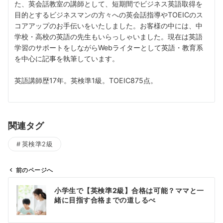
た、英会話教室の講師として、短期間でビジネス英語取得を
目的とするビジネスマンの方々への英会話指導やTOEICのス
コアアップのお手伝いをいたしました。お客様の中には、中
学校・高校の英語の先生もいらっしゃいました。現在は英語
学習のサポートをしながらWebライターとして英語・教育系
を中心に記事を執筆しています。
英語講師歴17年。英検準1級。TOEIC875点。
関連タグ
英検準2級
前のページへ
投
小学生で【英検準2級】合格は可能？ママと一
稿
緒に目指す合格までの道しるべ
ナ
ビ