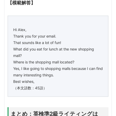
【模範解答】
Hi Alex,
Thank you for your email.
That sounds like a lot of fun!
What did you eat for lunch at the new shopping
mall?
Where is the shopping mall located?
Yes, I like going to shopping malls because I can find
many interesting things.
Best wishes,
（本文語数：45語）
まとめ：英検準2級ライティングは