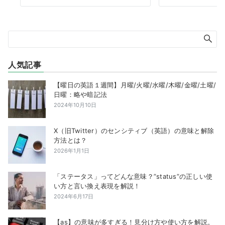
人気記事
【曜日の英語１週間】月曜/火曜/水曜/木曜/金曜/土曜/
日曜：略や暗記法
2024年10月10日
X（旧Twitter）のセンシティブ（英語）の意味と解除
方法とは？
2026年1月1日
「ステータス」ってどんな意味？”status”の正しい使
い方と言い換え表現を解説！
2024年6月17日
【as】の意味が多すぎる！見分け方や使い方を解説。