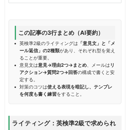
この記事の3行まとめ（AI要約）
英検準2級のライティングは
「意見文」と「メ
ール返信」の2種類
があり、それぞれ型を覚え
ることが重要。
意見文は
意見→理由2つ→まとめ
、メールは
リ
アクション→質問2つ→回答
の構成で書くと安
定する。
対策のコツは
使える表現を暗記し、テンプレ
を何度も書く練習
をすること。
ライティング：英検準2級で求められ