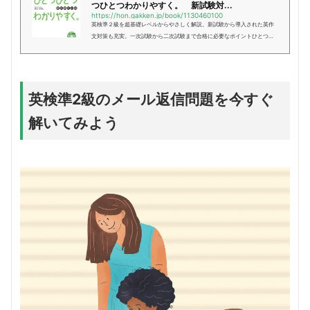
つひとつわかりやすく。 新試験対...
https://hon.gakken.jp/book/1130460100
英検準２級を超基礎レベルからやさしく解説。新試験から導入された英作
文対策も充実。一次試験から二次試験まで合格に必要なポイントひとつひ
とつを，やさしい解説（左ページ）＋リアルな予想問題（右ページ）の２
ページにまとめてあり，学習し...
英検準2級のメール返信問題を今すぐ
解いてみよう