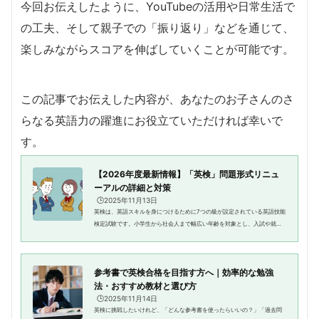
今回お伝えしたように、YouTubeの活用や日常生活で
の工夫、そして親子での「振り返り」などを通じて、
楽しみながらスコアを伸ばしていくことが可能です。
この記事でお伝えした内容が、あなたのお子さんのさ
らなる英語力の躍進にお役立ていただければ幸いで
す。
【2026年度最新情報】「英検」問題形式リニュ
ーアルの詳細と対策
🕒️2025年11月13日
英検は、英語スキルを身につけるために7つの級が設定されている英語技能
検定試験です。小学生から社会人まで幅広い年齢を対象とし、入試や就職
などでも優遇されます。英検は各級ごとに筆記・リスニング・スピーキン
グ・面接などの試験形式で行わ...
参考書で英検合格を目指す方へ｜効率的な勉強
法・おすすめ教材と選び方
🕒️2025年11月14日
英検に挑戦したいけれど、「どんな参考書を使ったらいいの？」「過去問