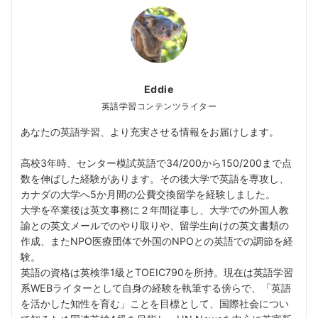
Eddie
英語学習コンテンツライター
あなたの英語学習、より充実させる情報をお届けします。
高校3年時、センター模試英語で34/200から150/200まで点
数を伸ばした経験があります。その後大学で英語を専攻し、
カナダの大学へ5か月間の公費交換留学を経験しました。
大学を卒業後は英文事務に２年間従事し、大学での外国人教
諭との英文メールでのやり取りや、留学生向けの英文書類の
作成、またNPO医療団体で外国のNPOとの英語での調節を経
験。
英語の資格は英検準1級とTOEIC790を所持。現在は英語学習
系WEBライターとして自身の経験を執筆する傍らで、「英語
を活かした知性を育む」ことを目標として、国際社会につい