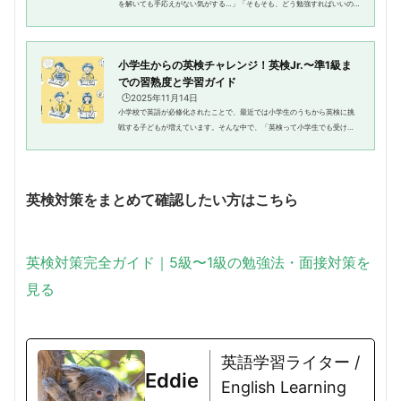
を解いても手応えがない気がする…」「そもそも、どう勉強すればいいの
かわからない」そんな悩みを感じていませんか？英検では、リーディン
グ・リスニング・ライティング・ス...
小学生からの英検チャレンジ！英検Jr.〜準1級ま
での習熟度と学習ガイド
🕒️2025年11月14日
小学校で英語が必修化されたことで、最近では小学生のうちから英検に挑
戦する子どもが増えています。そんな中で、「英検って小学生でも受けら
れるの？」「うちの子はどのくらいのレベルなんだろう？」といった疑問
をお持ちの保護者の方も多いの...
英検対策をまとめて確認したい方はこちら
英検対策完全ガイド｜5級〜1級の勉強法・面接対策を
見る
英語学習ライター /
Eddie
English Learning