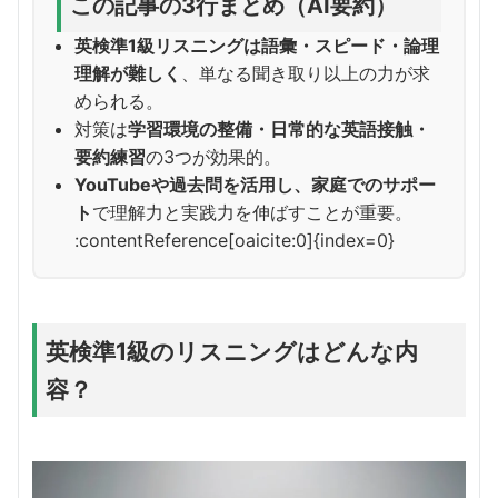
この記事の3行まとめ（AI要約）
英検準1級リスニングは語彙・スピード・論理
理解が難しく
、単なる聞き取り以上の力が求
められる。
対策は
学習環境の整備・日常的な英語接触・
要約練習
の3つが効果的。
YouTubeや過去問を活用し、家庭でのサポー
ト
で理解力と実践力を伸ばすことが重要。
:contentReference[oaicite:0]{index=0}
英検準1級のリスニングはどんな内
容？