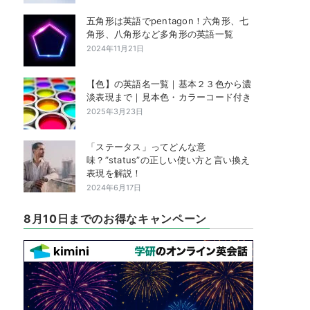
五角形は英語でpentagon！六角形、七
角形、八角形など多角形の英語一覧
2024年11月21日
【色】の英語名一覧｜基本２３色から濃
淡表現まで｜見本色・カラーコード付き
2025年3月23日
「ステータス」ってどんな意
味？”status”の正しい使い方と言い換え
表現を解説！
2024年6月17日
8月10日までのお得なキャンペーン