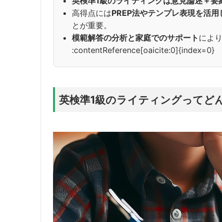
英検準1級のライティングは意見論述＋要
高得点には
PREP法やテンプレ表現を活
とが重要。
模範解答の分析と家庭でのサポート
によ
:contentReference[oaicite:0]{index=0}
英検準1級のライティングってど