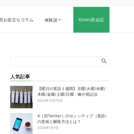
習お役立ちコラム
Kimini英会話
体験談
人気記事
【曜日の英語１週間】月曜/火曜/水曜/
木曜/金曜/土曜/日曜：略や暗記法
2024年10月10日
X（旧Twitter）のセンシティブ（英語）
の意味と解除方法とは？
2026年1月1日