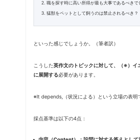
職を探す時に高い所得が最も大事であるべきで
猛獣をペットとして飼うのは禁止されるべき？
といった感じでしょうか。（筆者訳）
こうした
英作文のトピックに対して、（※）イ
に展開する
必要があります。
※It depends,（状況による）という立場の表
採点基準は以下の4点：
内容（Content）：設問に対する答えとし