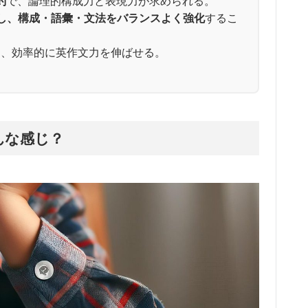
約
で、論理的構成力と表現力が求められる。
用し、構成・語彙・文法をバランスよく強化
するこ
り、効率的に英作文力を伸ばせる。
んな感じ？