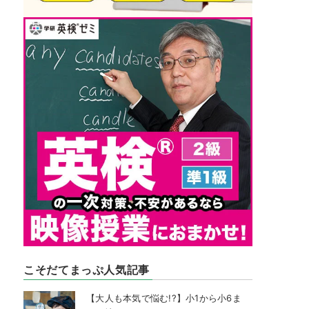
こそだてまっぷ人気記事
【大人も本気で悩む!?】小1から小6ま