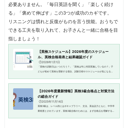
必要ありません。「毎日英語を聞く」「楽しく続け
る」「褒めて伸ばす」この3つが成功のカギです。
リスニングは慣れと反復がものを言う技能。おうちで
できる工夫を取り入れて、お子さんと一緒に合格を目
指しましょう！
【英検スケジュール】2026年度のスケジュー
ル、英検合格発表と結果確認ガイド
🕒️2026年1月1日
「英検の試験日はいつだろう？」「英検は年に何回実施しているの？」子
どもが初めて英検を受験する場合、試験日程やスケジュールが気になると
いう方もいるのではないでしょうか。英検の合格発表は、受験者にとって
待ち遠しい瞬間です。合格発表...
【2026年度最新情報】英検3級合格点と対策方法
の総合ガイド
🕒️2025年11月14日
英検3級は、レベル的にはボキャブラリー、文法、英会話力ともに、中学卒
業程度とされています。英検3級合格のためには、まず合格点を理解するこ
とが重要です。英検3級の合格点は、総合得点の60%以上が目安とされてい
ます。この試験はリーディン...