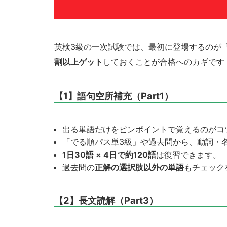
英検3級の一次試験では、最初に登場するのが
割以上ゲット
しておくことが合格へのカギです
【1】語句空所補充（Part1）
出る単語だけをピンポイントで覚えるのがコ
「でる順パス単3級」や過去問から、動詞・
1日30語 × 4日で約120語
は復習できます。
過去問の
正解の選択肢以外の単語
もチェック
【2】長文読解（Part3）