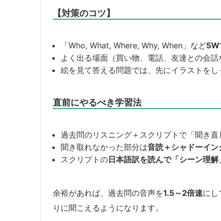
【対策のコツ】
「Who, What, Where, Why, When」など
5W
よく出る場面（買い物、電話、友達との会話
絵を見て答える問題では、先にイラストをし
直前にやるべき学習法
過去問のリスニング＋スクリプトで「聞き直
聞き取れなかった部分は
音読＋シャドーイン
スクリプトの
日本語訳を読んで「シーン理解
余裕があれば、過去問の音声を
1.5～2倍速
にし
りに聞こえるようになります。