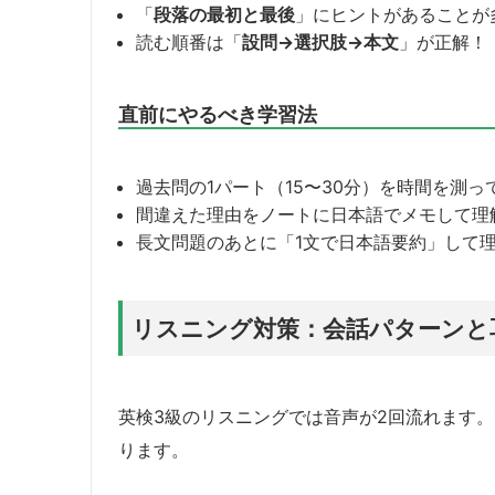
「
段落の最初と最後
」にヒントがあることが
読む順番は「
設問→選択肢→本文
」が正解！
直前にやるべき学習法
過去問の1パート（15〜30分）を時間を測っ
間違えた理由をノートに日本語でメモして理
長文問題のあとに「1文で日本語要約」して
リスニング対策：会話パターンと
英検3級のリスニングでは音声が2回流れます
ります。