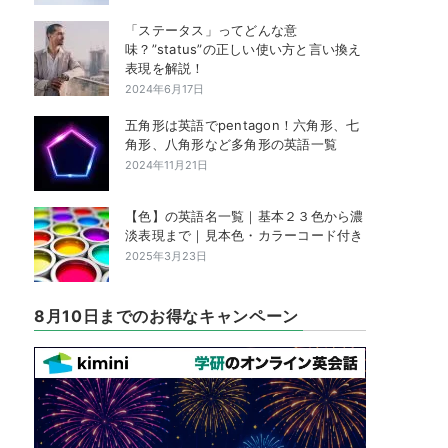
「ステータス」ってどんな意
味？”status”の正しい使い方と言い換え
表現を解説！
2024年6月17日
五角形は英語でpentagon！六角形、七
角形、八角形など多角形の英語一覧
2024年11月21日
【色】の英語名一覧｜基本２３色から濃
淡表現まで｜見本色・カラーコード付き
2025年3月23日
8月10日までのお得なキャンペーン