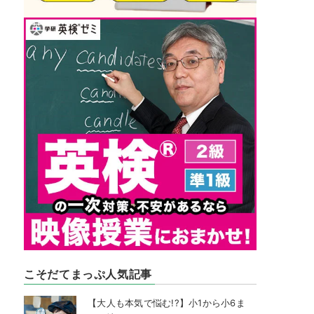
こそだてまっぷ人気記事
【大人も本気で悩む!?】小1から小6ま