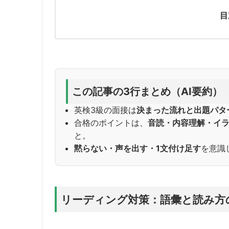
目
この記事の3行まとめ（AI要約）
英検3級の面接は
決まった流れと出題パタ
合格のポイントは、
音読・内容理解・イ
と。
黙らない・声を出す・1文付け足す
を意識
リーディング対策：語彙と読み方