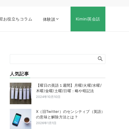
習お役立ちコラム
Kimini英会話
体験談
人気記事
【曜日の英語１週間】月曜/火曜/水曜/
木曜/金曜/土曜/日曜：略や暗記法
2024年10月10日
X（旧Twitter）のセンシティブ（英語）
の意味と解除方法とは？
2026年1月1日