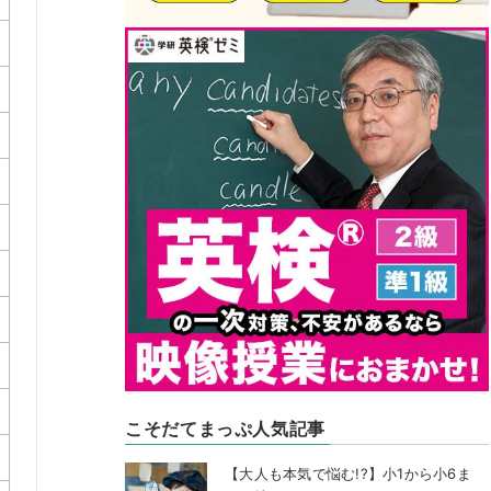
こそだてまっぷ人気記事
【大人も本気で悩む!?】小1から小6ま