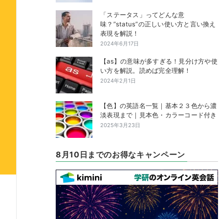
「ステータス」ってどんな意
味？”status”の正しい使い方と言い換え
表現を解説！
2024年6月17日
【as】の意味が多すぎる！見分け方や使
い方を解説。読めば完全理解！
2024年2月1日
【色】の英語名一覧｜基本２３色から濃
淡表現まで｜見本色・カラーコード付き
2025年3月23日
8月10日までのお得なキャンペーン