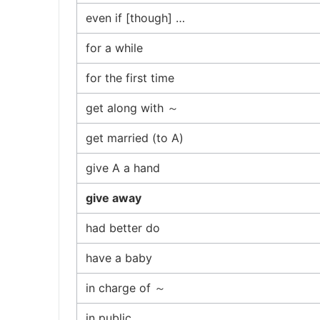
even if [though] …
for a while
for the first time
get along with ～
get married (to A)
give A a hand
give away
had better do
have a baby
in charge of ～
in public