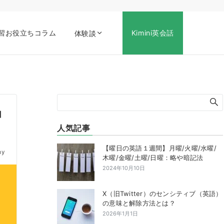
習お役立ちコラム
Kimini英会話
体験談
コ
人気記事
【曜日の英語１週間】月曜/火曜/水曜/
my
木曜/金曜/土曜/日曜：略や暗記法
2024年10月10日
X（旧Twitter）のセンシティブ（英語）
の意味と解除方法とは？
2026年1月1日