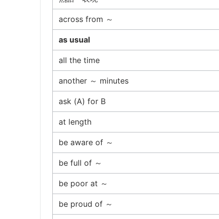
across from ～
as usual
all the time
another ～ minutes
ask (A) for B
at length
be aware of ～
be full of ～
be poor at ～
be proud of ～