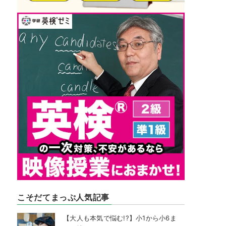
こそだてまっぷ人気記事
【大人も本気で悩む!?】小1から小6ま