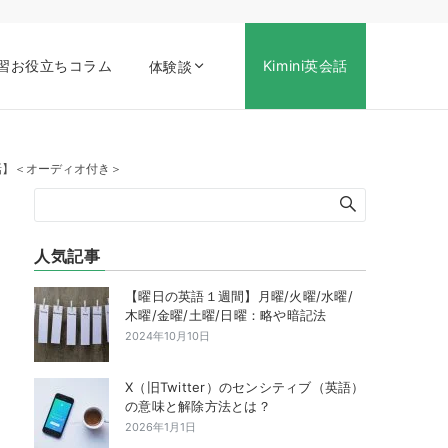
習お役立ちコラム
Kimini英会話
体験談
ぶ英会話】＜オーディオ付き＞
人気記事
【曜日の英語１週間】月曜/火曜/水曜/
木曜/金曜/土曜/日曜：略や暗記法
2024年10月10日
X（旧Twitter）のセンシティブ（英語）
の意味と解除方法とは？
2026年1月1日