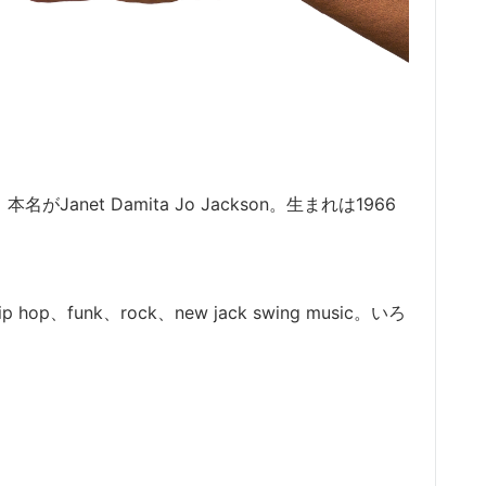
。
本名がJanet Damita Jo Jackson。
生まれは1966
p、funk、rock、new jack swing music。
いろ