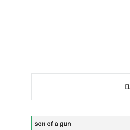
目
son of a gun