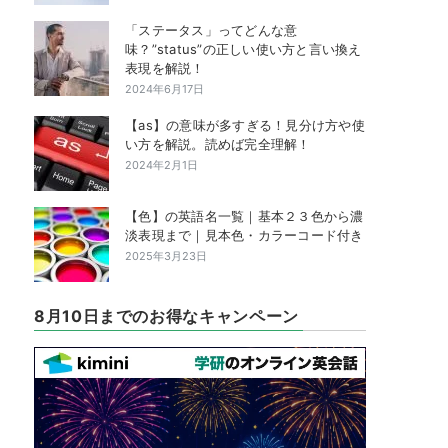
「ステータス」ってどんな意
味？”status”の正しい使い方と言い換え
表現を解説！
2024年6月17日
【as】の意味が多すぎる！見分け方や使
い方を解説。読めば完全理解！
2024年2月1日
【色】の英語名一覧｜基本２３色から濃
淡表現まで｜見本色・カラーコード付き
2025年3月23日
8月10日までのお得なキャンペーン