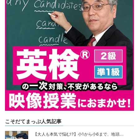
こそだてまっぷ人気記事
【大人も本気で悩む!?】小1から小6まで、地頭...