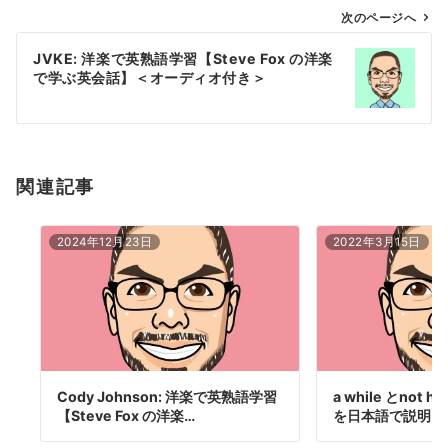
ゲ
次のページへ
ー
JVKE: 洋楽で英熟語学習【Steve Fox の洋楽
シ
で学ぶ英会話】＜オーディオ付き＞
ョ
ン
関連記事
2024年12月23日
2022年3月15日
Cody Johnson: 洋楽で英熟語学習
a while とnot h
【Steve Fox の洋楽…
を日本語で説明【