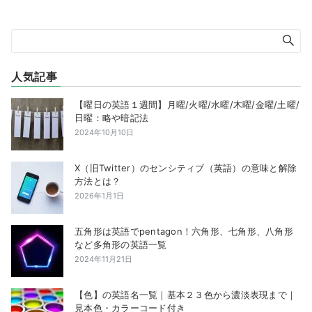
人気記事
【曜日の英語１週間】月曜/火曜/水曜/木曜/金曜/土曜/
日曜：略や暗記法
2024年10月10日
X（旧Twitter）のセンシティブ（英語）の意味と解除
方法とは？
2026年1月1日
五角形は英語でpentagon！六角形、七角形、八角形
など多角形の英語一覧
2024年11月21日
【色】の英語名一覧｜基本２３色から濃淡表現まで｜
見本色・カラーコード付き