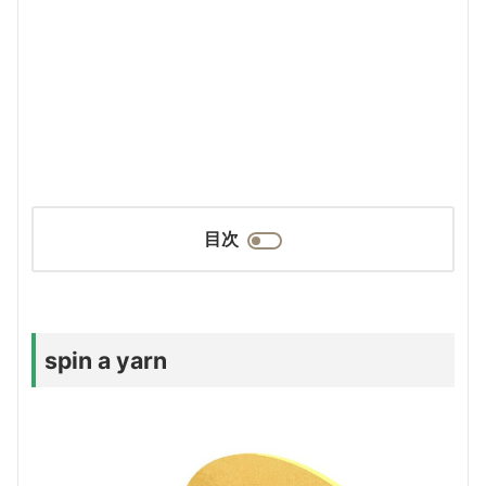
目次
spin a yarn