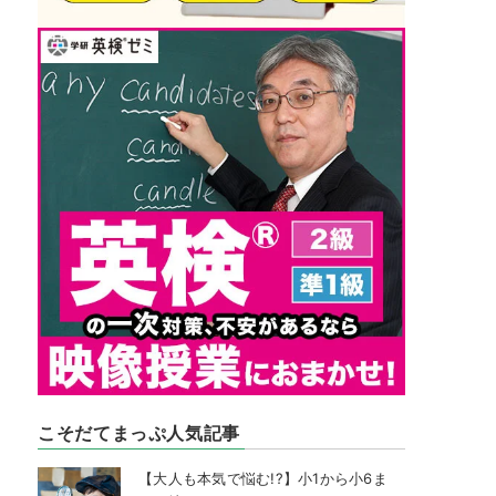
こそだてまっぷ人気記事
【大人も本気で悩む!?】小1から小6ま