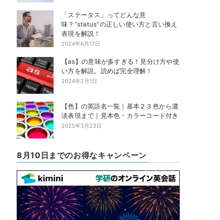
「ステータス」ってどんな意
味？”status”の正しい使い方と言い換え
表現を解説！
2024年6月17日
【as】の意味が多すぎる！見分け方や使
い方を解説。読めば完全理解！
2024年2月1日
【色】の英語名一覧｜基本２３色から濃
淡表現まで｜見本色・カラーコード付き
2025年3月23日
8月10日までのお得なキャンペーン