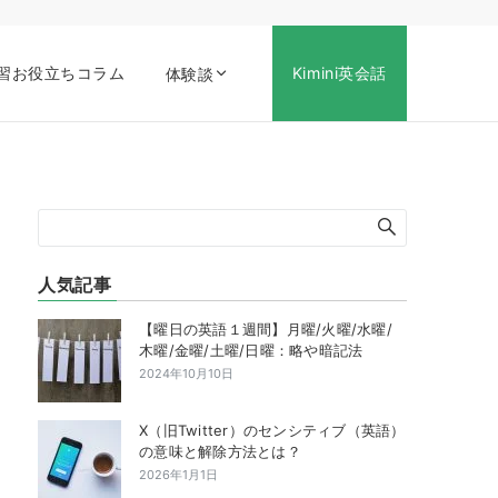
習お役立ちコラム
Kimini英会話
体験談
人気記事
【曜日の英語１週間】月曜/火曜/水曜/
木曜/金曜/土曜/日曜：略や暗記法
2024年10月10日
X（旧Twitter）のセンシティブ（英語）
の意味と解除方法とは？
2026年1月1日