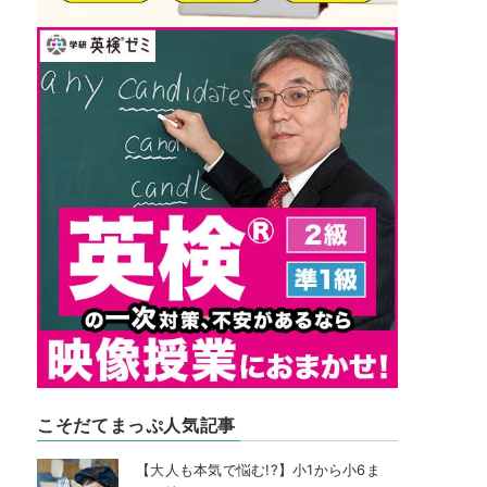
こそだてまっぷ人気記事
【大人も本気で悩む!?】小1から小6ま