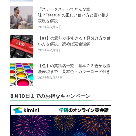
「ステータス」ってどんな意
味？”status”の正しい使い方と言い換え
表現を解説！
2024年6月17日
【as】の意味が多すぎる！見分け方や使
い方を解説。読めば完全理解！
2024年2月1日
【色】の英語名一覧｜基本２３色から濃
淡表現まで｜見本色・カラーコード付き
2025年3月23日
8月10日までのお得なキャンペーン