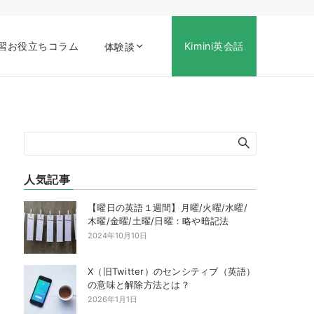
習お役立ちコラム
Kimini英会話
体験談
人気記事
【曜日の英語１週間】月曜/火曜/水曜/
木曜/金曜/土曜/日曜：略や暗記法
2024年10月10日
X（旧Twitter）のセンシティブ（英語）
の意味と解除方法とは？
2026年1月1日