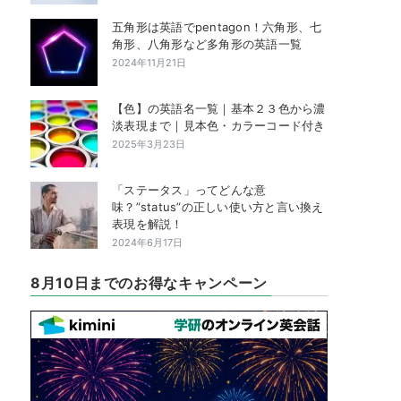
五角形は英語でpentagon！六角形、七
角形、八角形など多角形の英語一覧
2024年11月21日
【色】の英語名一覧｜基本２３色から濃
淡表現まで｜見本色・カラーコード付き
2025年3月23日
「ステータス」ってどんな意
味？”status”の正しい使い方と言い換え
表現を解説！
2024年6月17日
8月10日までのお得なキャンペーン