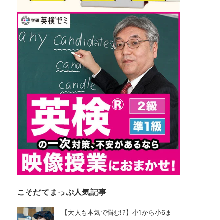
こそだてまっぷ人気記事
【大人も本気で悩む!?】小1から小6ま