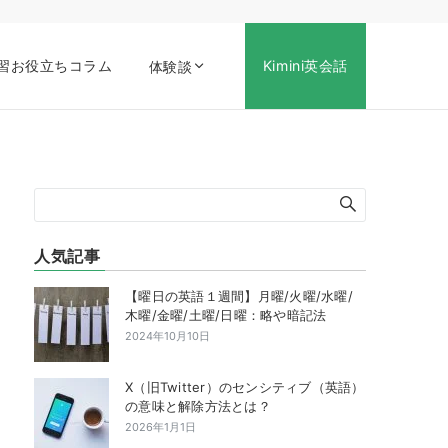
習お役立ちコラム
Kimini英会話
体験談
人気記事
【曜日の英語１週間】月曜/火曜/水曜/
木曜/金曜/土曜/日曜：略や暗記法
2024年10月10日
X（旧Twitter）のセンシティブ（英語）
の意味と解除方法とは？
2026年1月1日