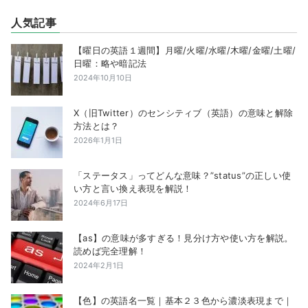
人気記事
【曜日の英語１週間】月曜/火曜/水曜/木曜/金曜/土曜/
日曜：略や暗記法
2024年10月10日
X（旧Twitter）のセンシティブ（英語）の意味と解除
方法とは？
2026年1月1日
「ステータス」ってどんな意味？”status”の正しい使
い方と言い換え表現を解説！
2024年6月17日
【as】の意味が多すぎる！見分け方や使い方を解説。
読めば完全理解！
2024年2月1日
【色】の英語名一覧｜基本２３色から濃淡表現まで｜