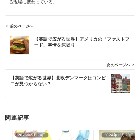
る現場に携わっている。
前のページへ
投
【英語で広がる世界】アメリカの「ファストフ
稿
ード」事情を深堀り
ナ
ビ
ゲ
次のページへ
ー
【英語で広がる世界】北欧デンマークはコンビ
シ
ニが見つからない？
ョ
ン
関連記事
2026年5月24日
2024年12月29日