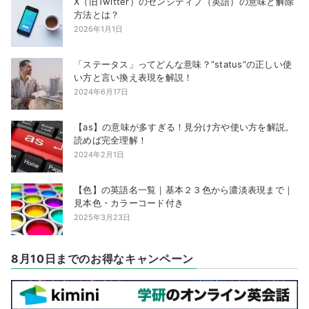
X（旧Twitter）のセンシティブ（英語）の意味と解除
方法とは？
2026年1月1日
「ステータス」ってどんな意味？”status”の正しい使
い方と言い換え表現を解説！
2024年6月17日
【as】の意味が多すぎる！見分け方や使い方を解説。
読めば完全理解！
2024年2月1日
【色】の英語名一覧｜基本２３色から濃淡表現まで｜
見本色・カラーコード付き
2025年3月23日
8月10日までのお得なキャンペーン