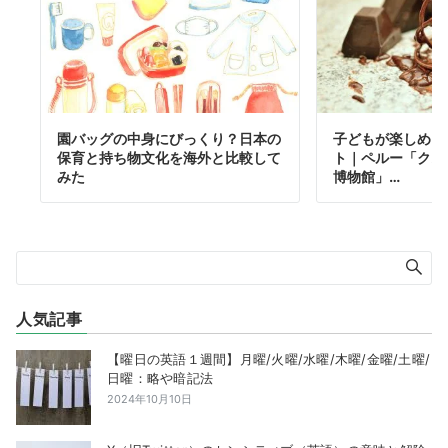
園バッグの中身にびっくり？日本の
子どもが楽しめる
保育と持ち物文化を海外と比較して
ト｜ペルー「クス
みた
博物館」…
人気記事
【曜日の英語１週間】月曜/火曜/水曜/木曜/金曜/土曜/
日曜：略や暗記法
2024年10月10日