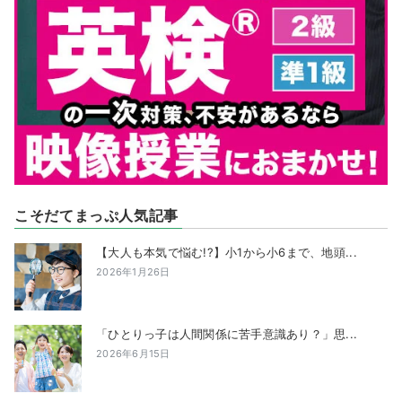
こそだてまっぷ人気記事
【大人も本気で悩む!?】小1から小6まで、地頭...
2026年1月26日
「ひとりっ子は人間関係に苦手意識あり？」思...
2026年6月15日