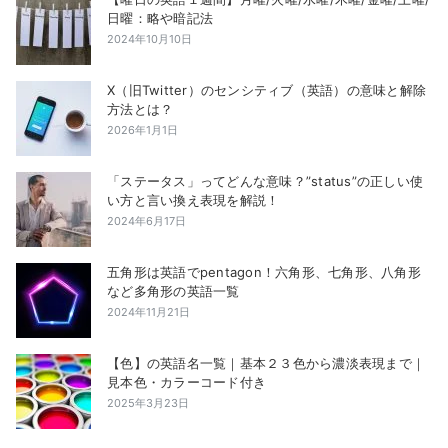
日曜：略や暗記法
2024年10月10日
X（旧Twitter）のセンシティブ（英語）の意味と解除
方法とは？
2026年1月1日
「ステータス」ってどんな意味？”status”の正しい使
い方と言い換え表現を解説！
2024年6月17日
五角形は英語でpentagon！六角形、七角形、八角形
など多角形の英語一覧
2024年11月21日
【色】の英語名一覧｜基本２３色から濃淡表現まで｜
見本色・カラーコード付き
2025年3月23日