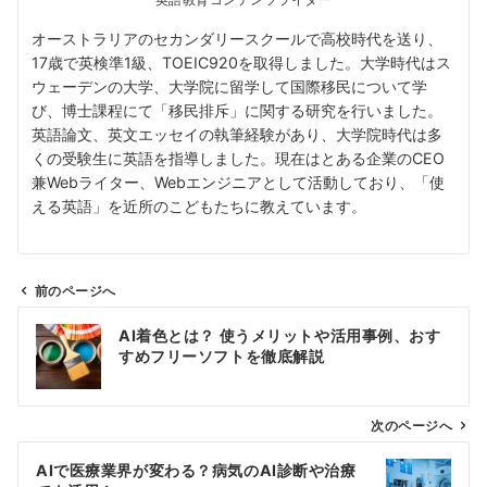
英語教育コンテンツライター
オーストラリアのセカンダリースクールで高校時代を送り、
17歳で英検準1級、TOEIC920を取得しました。大学時代はス
ウェーデンの大学、大学院に留学して国際移民について学
び、博士課程にて「移民排斥」に関する研究を行いました。
英語論文、英文エッセイの執筆経験があり、大学院時代は多
くの受験生に英語を指導しました。現在はとある企業のCEO
兼Webライター、Webエンジニアとして活動しており、「使
える英語」を近所のこどもたちに教えています。
前のページへ
投
AI着色とは？ 使うメリットや活用事例、おす
稿
すめフリーソフトを徹底解説
ナ
ビ
ゲ
次のページへ
ー
AIで医療業界が変わる？病気のAI診断や治療
シ