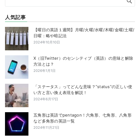
人気記事
【曜日の英語１週間】月曜/火曜/水曜/木曜/金曜/土曜/
日曜：略や暗記法
2024年10月10日
X（旧Twitter）のセンシティブ（英語）の意味と解除
方法とは？
2026年1月1日
「ステータス」ってどんな意味？”status”の正しい使
い方と言い換え表現を解説！
2024年6月17日
五角形は英語でpentagon！六角形、七角形、八角形
など多角形の英語一覧
2024年11月21日