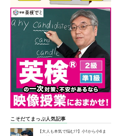
こそだてまっぷ人気記事
【大人も本気で悩む!?】小1から小6ま