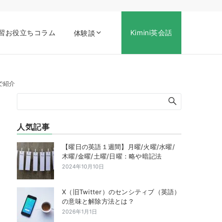
習お役立ちコラム
Kimini英会話
体験談
で紹介
人気記事
【曜日の英語１週間】月曜/火曜/水曜/
木曜/金曜/土曜/日曜：略や暗記法
2024年10月10日
X（旧Twitter）のセンシティブ（英語）
の意味と解除方法とは？
2026年1月1日