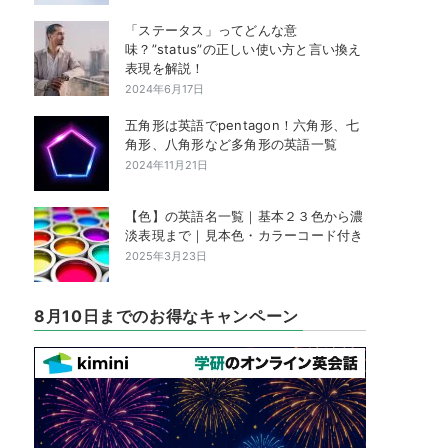
「ステータス」ってどんな意
味？”status”の正しい使い方と言い換え
表現を解説！
2024年6月17日
五角形は英語でpentagon！六角形、七
角形、八角形など多角形の英語一覧
2024年11月21日
【色】の英語名一覧｜基本２３色から濃
淡表現まで｜見本色・カラーコード付き
2025年3月23日
8月10日までのお得なキャンペーン