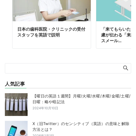
日本の歯科医院・クリニックの受付
「来てもらいたい
スタッフを英語で説明
慮が伝わる「来訪
スメール…
人気記事
【曜日の英語１週間】月曜/火曜/水曜/木曜/金曜/土曜/
日曜：略や暗記法
2024年10月10日
X（旧Twitter）のセンシティブ（英語）の意味と解除
方法とは？
2026年1月1日