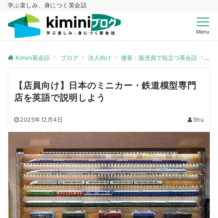
学ぶ楽しみ、身につく英会話
Menu
Kimini英会話
ブログ
法人向け
接客・販売員で役立つ英会話
【
【店員向け】日本のミニカー・鉄道模型専門
店を英語で説明しよう
2025年12月4日
Shu