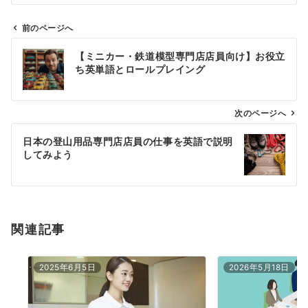
前のページへ
投
【ミニカー・鉄道模型専門店店員向け】お役立
稿
ち英単語とロールプレイング
ナ
ビ
ゲ
次のページへ
ー
日本の登山用品専門店店員の仕事を英語で説明
シ
してみよう
ョ
ン
関連記事
2025年6月5日
2026年5月18日