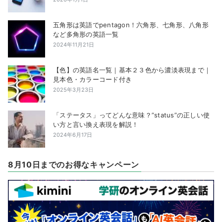
五角形は英語でpentagon！六角形、七角形、八角形
など多角形の英語一覧
2024年11月21日
【色】の英語名一覧｜基本２３色から濃淡表現まで｜
見本色・カラーコード付き
2025年3月23日
「ステータス」ってどんな意味？”status”の正しい使
い方と言い換え表現を解説！
2024年6月17日
8月10日までのお得なキャンペーン