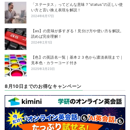
「ステータス」ってどんな意味？”status”の正しい使
い方と言い換え表現を解説！
2024年6月17日
【as】の意味が多すぎる！見分け方や使い方を解説。
読めば完全理解！
2024年2月1日
【色】の英語名一覧｜基本２３色から濃淡表現まで｜
見本色・カラーコード付き
2025年3月23日
8月10日までのお得なキャンペーン