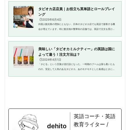
タピオカ店店員｜お役立ち英単語とロールプレイ
ング
🕒️2025年6月4日
外国人観光客の増加にともない、日本のタピオカ店でも英語で接客する機
会が増えています。特に観光地や繁華街の店舗では、英語で注文を受けた
り、メニューの説明をしたりするスキルが求められることも多くなってい
ます。しかし、「カスタマイズ...
美味しい「タピオカミルクティー」の英語は国に
よって違う！注文方法は？
🕒️2024年4月1日
「タピる」という言葉が流行語になった、一時期のブームは落ち着いたも
のの、安定して人気のあるタピオカ。あのモチモチとした食感はときに無
性に食べたくなるんですよね。さてこのタピオカ、英語ではなんて言うの
でしょうか？タピオカの原料を...
英語コーチ・英語
教育ライター /
dehito