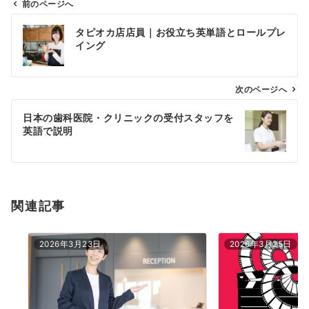
前のページへ
投
タピオカ店店員｜お役立ち英単語とロールプレ
稿
イング
ナ
ビ
ゲ
次のページへ
ー
日本の歯科医院・クリニックの受付スタッフを
シ
英語で説明
ョ
ン
関連記事
2026年3月23日
2026年3月25日