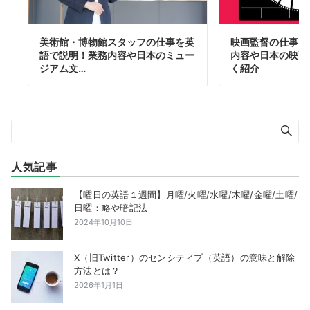
美術館・博物館スタッフの仕事を英
映画監督の仕事を
語で説明！業務内容や日本のミュー
内容や日本の映画
ジアム文…
く紹介
人気記事
【曜日の英語１週間】月曜/火曜/水曜/木曜/金曜/土曜/
日曜：略や暗記法
2024年10月10日
X（旧Twitter）のセンシティブ（英語）の意味と解除
方法とは？
2026年1月1日