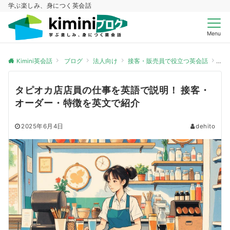
学ぶ楽しみ、身につく英会話
Menu
Kimini英会話
ブログ
法人向け
接客・販売員で役立つ英会話
タ
タピオカ店店員の仕事を英語で説明！ 接客・
オーダー・特徴を英文で紹介
2025年6月4日
dehito