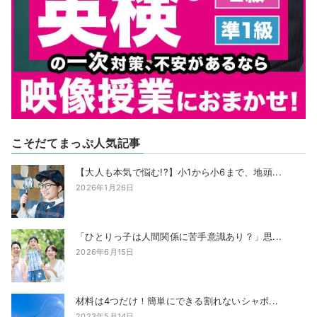
こそだてまっぷ人気記事
【大人も本気で悩む!?】小1から小6まで、地頭...
2026年1月26日
「ひとりっ子は人間関係に苦手意識あり？」思...
2026年6月15日
材料は4つだけ！簡単にできる割れないシャボ...
2023年5月14日