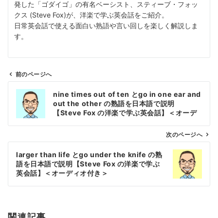
発した「ゴダイゴ」の有名ベーシスト、スティーブ・フォッ
クス (Steve Fox)が、洋楽で学ぶ英会話をご紹介。
日常英会話で使える面白い熟語や言い回しを楽しく解説しま
す。
前のページへ
投
nine times out of ten とgo in one ear and
稿
out the other の熟語を日本語で説明
ナ
【Steve Fox の洋楽で学ぶ英会話】＜オーデ
ィオ付き＞
ビ
ゲ
次のページへ
ー
larger than life とgo under the knife の熟
シ
語を日本語で説明【Steve Fox の洋楽で学ぶ
ョ
英会話】＜オーディオ付き＞
ン
関連記事