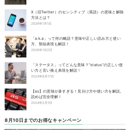
X（旧Twitter）のセンシティブ（英語）の意味と解除
方法とは？
2026年1月1日
「a.k.a」って何の略語？意味や正しい読み方と使い
方、類似表現も解説！
2026年1月2日
「ステータス」ってどんな意味？”status”の正しい使
い方と言い換え表現を解説！
2024年6月17日
【as】の意味が多すぎる！見分け方や使い方を解説。
読めば完全理解！
2024年2月1日
8月10日までのお得なキャンペーン