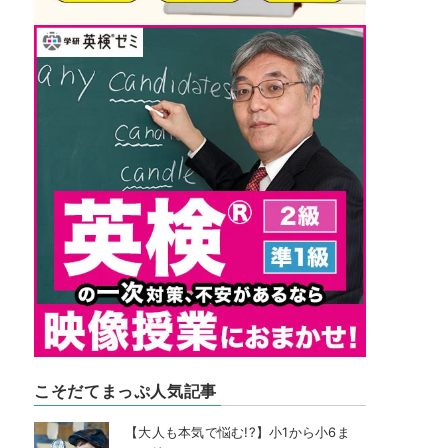
こそだてまっぷ人気記事
【大人も本気で悩む!?】小1から小6ま