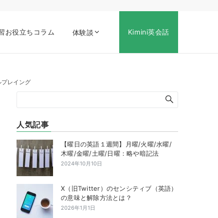
習お役立ちコラム
Kimini英会話
体験談
ルプレイング
人気記事
【曜日の英語１週間】月曜/火曜/水曜/
木曜/金曜/土曜/日曜：略や暗記法
2024年10月10日
X（旧Twitter）のセンシティブ（英語）
の意味と解除方法とは？
2026年1月1日