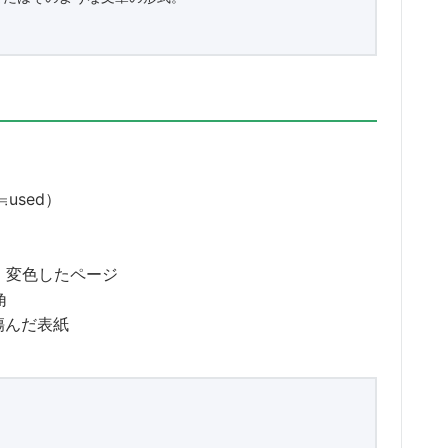
used）
：変色したページ
角
傷んだ表紙