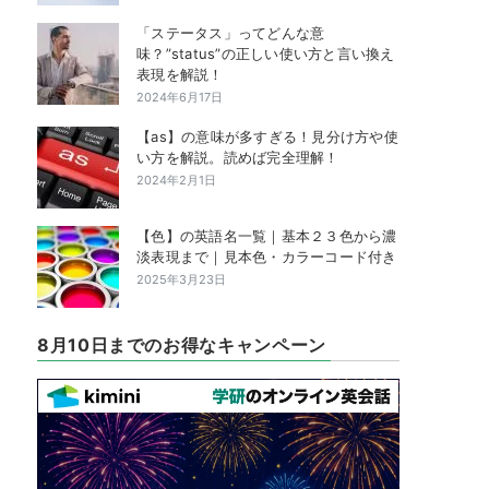
「ステータス」ってどんな意
味？”status”の正しい使い方と言い換え
表現を解説！
2024年6月17日
【as】の意味が多すぎる！見分け方や使
い方を解説。読めば完全理解！
2024年2月1日
【色】の英語名一覧｜基本２３色から濃
淡表現まで｜見本色・カラーコード付き
2025年3月23日
8月10日までのお得なキャンペーン