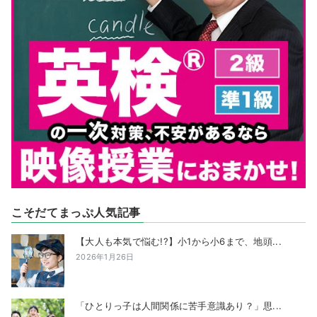
こそだてまっぷ人気記事
【大人も本気で悩む!?】小1から小6まで、地頭...
2026年1月26日
「ひとりっ子は人間関係に苦手意識あり？」思...