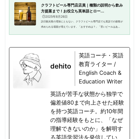
クラフトビール専門店店員｜種類の説明から飲み
方提案まで！お役立ち英単語とロー...
🕒️2025年8月26日
訪日観光客の増加にともない、クラフトビール専門店でも英語での接客が
求められる場面が増えています。「おすすめは？」「苦いビールはあ
る？」「フルーティーな味が好き」などの質問に英語で対応できれば、外
国人のお客様にもクラフトビールの...
英語コーチ・英語
教育ライター /
dehito
English Coach &
Education Writer
英語が苦手な状態から独学で
偏差値80まで向上させた経験
を持つ英語コーチ。約10年間
の指導経験をもとに、「なぜ
理解できないのか」を解明す
る英語学習法を発信してい