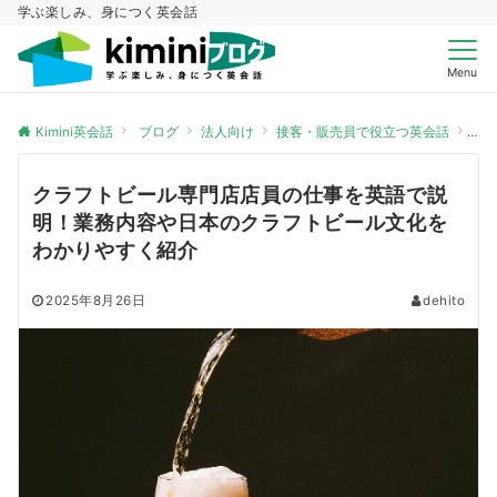
学ぶ楽しみ、身につく英会話
Menu
Kimini英会話
ブログ
法人向け
接客・販売員で役立つ英会話
ク
クラフトビール専門店店員の仕事を英語で説
明！業務内容や日本のクラフトビール文化を
わかりやすく紹介
2025年8月26日
dehito