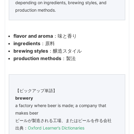
depending on ingredients, brewing styles, and
production methods.
flavor and aroma
：味と香り
ingredients
：原料
brewing styles
：醸造スタイル
production methods
：製法
【ピックアップ単語】
brewery
a factory where beer is made; a company that
makes beer
ビールが製造される工場、またはビールを作る会社
出典：
Oxford Learner’s Dictionaries