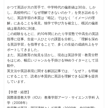
かつて英語が大の苦手で、中学時代の偏差値は30台。しか
し、高校時代に「なぜ理解できないのか？」を突き詰めるう
ちに、英語学習の本質は「暗記」ではなく「イメージの理
解」にあることを発見。独学で学び方を確立し、模試の偏差
値は最高80に到達。
この経験をもとに、約10年間にわたり学習塾で中高生の英語
指導に従事。生徒一人ひとりの課題を分析し、「理解を深め
る英語学習」を指導することで、多くの生徒の成績向上をサ
ポートしてきました。
また、英語教育の知見を活かし、現在は英語学習・教育分野
をはじめ、幅広いジャンルを手掛けるWebライターとして活
動中。
英文法や英語表現に関する解説記事では、「なぜ？」を明確
にすることで、読者が本質的に英語を理解できる記事を提供
しています。
【学歴・経歴】
国際基督教大学（ICU） 教養学部アーツ・サイエンス学科 入
学（2008年）
学習塾で英語・国語講師として指導（2009年～約10年間）