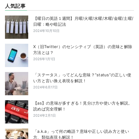
人気記事
【曜日の英語１週間】月曜/火曜/水曜/木曜/金曜/土曜/
日曜：略や暗記法
2024年10月10日
X（旧Twitter）のセンシティブ（英語）の意味と解除
方法とは？
2026年1月1日
「ステータス」ってどんな意味？”status”の正しい使
い方と言い換え表現を解説！
2024年6月17日
【as】の意味が多すぎる！見分け方や使い方を解説。
読めば完全理解！
2024年2月1日
「a.k.a」って何の略語？意味や正しい読み方と使い
方、類似表現も解説！