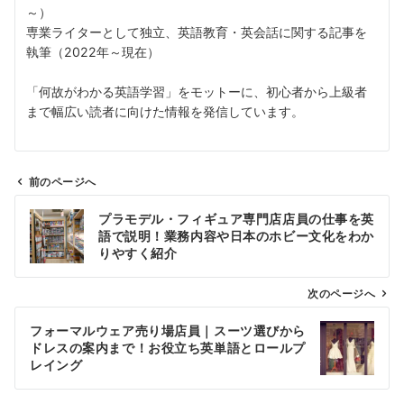
～）
専業ライターとして独立、英語教育・英会話に関する記事を
執筆（2022年～現在）
「何故がわかる英語学習」をモットーに、初心者から上級者
まで幅広い読者に向けた情報を発信しています。
前のページへ
投
プラモデル・フィギュア専門店店員の仕事を英
稿
語で説明！業務内容や日本のホビー文化をわか
ナ
りやすく紹介
ビ
ゲ
次のページへ
ー
フォーマルウェア売り場店員｜スーツ選びから
シ
ドレスの案内まで！お役立ち英単語とロールプ
ョ
レイング
ン