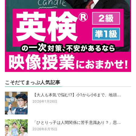
こそだてまっぷ人気記事
【大人も本気で悩む!?】小1から小6まで、地頭...
2026年1月26日
「ひとりっ子は人間関係に苦手意識あり？」思...
2026年6月15日