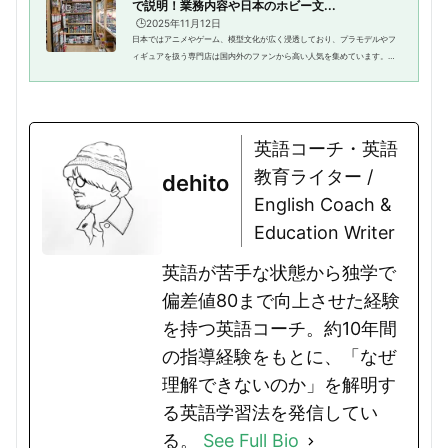
で説明！業務内容や日本のホビー文...
🕒️2025年11月12日
日本ではアニメやゲーム、模型文化が広く浸透しており、プラモデルやフ
ィギュアを扱う専門店は国内外のファンから高い人気を集めています。こ
うしたショップの店員は、商品の種類や組み立て方法、素材の違いなどを
丁寧に案内し、訪れるお客様に...
英語コーチ・英語
教育ライター /
dehito
English Coach &
Education Writer
英語が苦手な状態から独学で
偏差値80まで向上させた経験
を持つ英語コーチ。約10年間
の指導経験をもとに、「なぜ
理解できないのか」を解明す
る英語学習法を発信してい
る。
See Full Bio