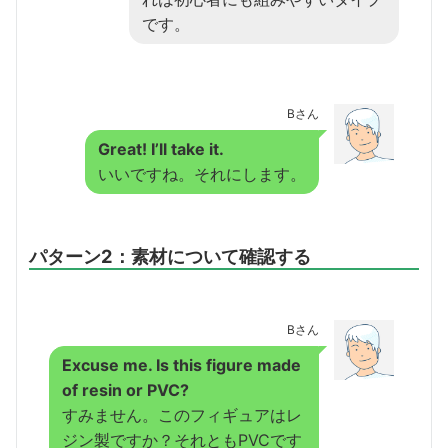
です。
Bさん
Great! I’ll take it.
いいですね。それにします。
パターン2：素材について確認する
Bさん
Excuse me. Is this figure made
of resin or PVC?
すみません。このフィギュアはレ
ジン製ですか？それともPVCです