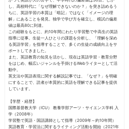
し、高校時代に「なぜ理解できないのか？」を突き詰めるう
ちに、英語学習の本質は「暗記」ではなく「イメージの理
解」にあることを発見。独学で学び方を確立し、模試の偏差
値は最高80に到達。
この経験をもとに、約10年間にわたり学習塾で中高生の英語
指導に従事。生徒一人ひとりの課題を分析し、「理解を深め
る英語学習」を指導することで、多くの生徒の成績向上をサ
ポートしてきました。
また、英語教育の知見を活かし、現在は英語学習・教育分野
をはじめ、幅広いジャンルを手掛けるWebライターとして活
動中。
英文法や英語表現に関する解説記事では、「なぜ？」を明確
にすることで、読者が本質的に英語を理解できる記事を提供
しています。
【学歴・経歴】
国際基督教大学（ICU） 教養学部アーツ・サイエンス学科 入
学（2008年）
学習塾で英語・国語講師として指導（2009年～約10年間）
英語教育・学習法に関するライティング活動を開始（2021年