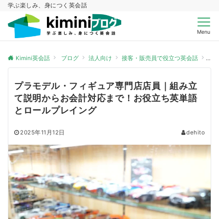
学ぶ楽しみ、身につく英会話
Menu
Kimini英会話
ブログ
法人向け
接客・販売員で役立つ英会話
プ
プラモデル・フィギュア専門店店員｜組み立
て説明からお会計対応まで！お役立ち英単語
とロールプレイング
2025年11月12日
dehito