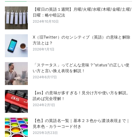
【曜日の英語１週間】月曜/火曜/水曜/木曜/金曜/土曜/
日曜：略や暗記法
2024年10月10日
X（旧Twitter）のセンシティブ（英語）の意味と解除
方法とは？
2026年1月1日
「ステータス」ってどんな意味？”status”の正しい使
い方と言い換え表現を解説！
2024年6月17日
【as】の意味が多すぎる！見分け方や使い方を解説。
読めば完全理解！
2024年2月1日
【色】の英語名一覧｜基本２３色から濃淡表現まで｜
見本色・カラーコード付き
2025年3月23日