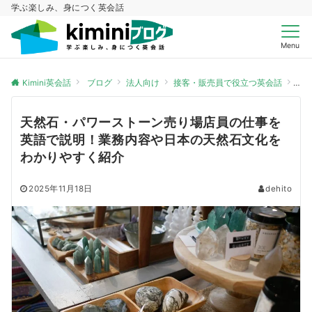
学ぶ楽しみ、身につく英会話
Menu
Kimini英会話
ブログ
法人向け
接客・販売員で役立つ英会話
天
天然石・パワーストーン売り場店員の仕事を
英語で説明！業務内容や日本の天然石文化を
わかりやすく紹介
2025年11月18日
dehito