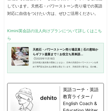
しています。天然石・パワーストーン売り場での英語
対応に自信をつけたい方は、ぜひご活用ください。
Kimini英会話の法人向けプランについて詳しくはこち
ら
天然石・パワーストーン売り場店員｜石の意味か
らギフト提案まで！お役立ち英単語...
🕒️2025年11月18日
訪日外国人観光客の増加にともない、日本の天然石やパワーストーンを求
めて専門店を訪れるお客様も増えています。天然石売り場では、石の種類
や意味、浄化方法、アクセサリーとの組み合わせなど、丁寧な接客が求め
られます。英語で接客対応がで...
英語コーチ・英語
教育ライター /
dehito
English Coach &
Education Writer