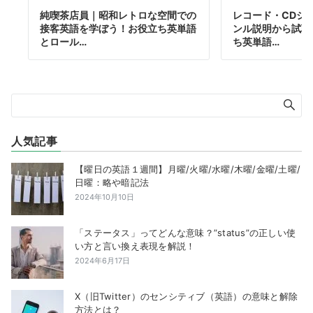
純喫茶店員｜昭和レトロな空間での
レコード・CDシ
接客英語を学ぼう！お役立ち英単語
ンル説明から試聴
とロール…
ち英単語…
人気記事
【曜日の英語１週間】月曜/火曜/水曜/木曜/金曜/土曜/
日曜：略や暗記法
2024年10月10日
「ステータス」ってどんな意味？”status”の正しい使
い方と言い換え表現を解説！
2024年6月17日
X（旧Twitter）のセンシティブ（英語）の意味と解除
方法とは？