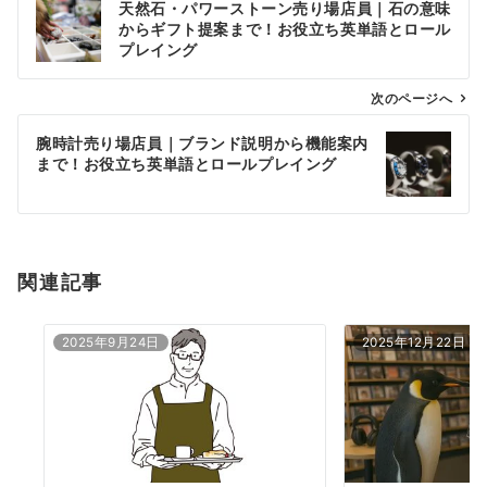
天然石・パワーストーン売り場店員｜石の意味
稿
からギフト提案まで！お役立ち英単語とロール
ナ
プレイング
ビ
ゲ
次のページへ
ー
腕時計売り場店員｜ブランド説明から機能案内
シ
まで！お役立ち英単語とロールプレイング
ョ
ン
関連記事
2025年9月24日
2025年12月22日