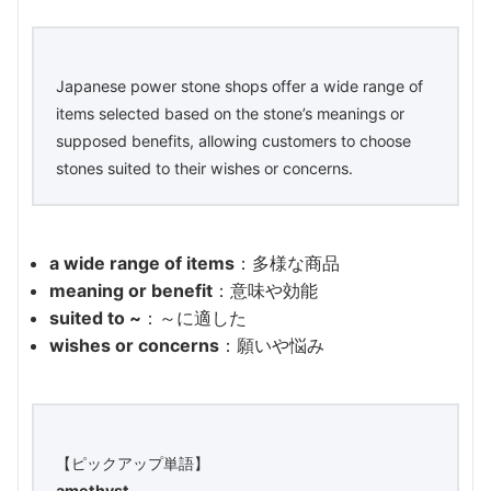
Japanese power stone shops offer a wide range of
items selected based on the stone’s meanings or
supposed benefits, allowing customers to choose
stones suited to their wishes or concerns.
a wide range of items
：多様な商品
meaning or benefit
：意味や効能
suited to ~
：～に適した
wishes or concerns
：願いや悩み
【ピックアップ単語】
amethyst