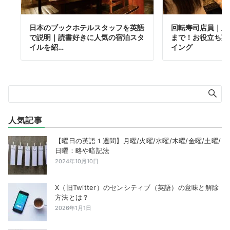
日本のブックホテルスタッフを英語
回転寿司店員｜皿
で説明｜読書好きに人気の宿泊スタ
まで！お役立ち英
イルを紹…
イング
人気記事
【曜日の英語１週間】月曜/火曜/水曜/木曜/金曜/土曜/
日曜：略や暗記法
2024年10月10日
X（旧Twitter）のセンシティブ（英語）の意味と解除
方法とは？
2026年1月1日