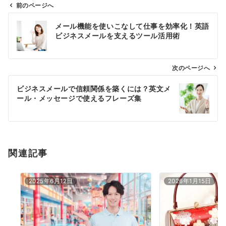
前のページへ
投
メール機能を使いこなして仕事を効率化！英語
稿
ビジネスメールを支えるツール活用術
ナ
ビ
ゲ
次のページへ
ー
ビジネスメールで信頼関係を築くには？英文メ
シ
ール・メッセージで使えるフレーズ集
ョ
ン
関連記事
2025年6月12日
2026年1月15日