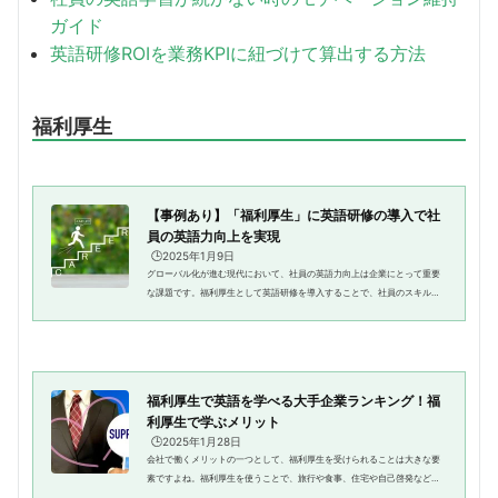
ガイド
英語研修ROIを業務KPIに紐づけて算出する方法
福利厚生
【事例あり】「福利厚生」に英語研修の導入で社
員の英語力向上を実現
🕒️2025年1月9日
グローバル化が進む現代において、社員の英語力向上は企業にとって重要
な課題です。福利厚生として英語研修を導入することで、社員のスキルア
ップと企業の競争力強化を実現できます。本記事では、効果的な英語研修
がどんなものなのか、導入のメ...
福利厚生で英語を学べる大手企業ランキング！福
利厚生で学ぶメリット
🕒️2025年1月28日
会社で働くメリットの一つとして、福利厚生を受けられることは大きな要
素ですよね。福利厚生を使うことで、旅行や食事、住宅や自己啓発など、
様々な面で恩恵を受けることができます。そんな福利厚生には、英語や英