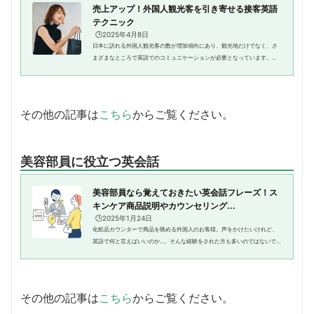
売上アップ！外国人観光客を引き寄せる接客英語
テクニック
🕒️2025年4月8日
日本に訪れる外国人観光客の数が増加傾向にあり、観光地だけでなく、さ
まざまなところで英語でのコミュニケーションが必要となっています。円
安が続いていることもあり、外国人観光客をいかに誘致するかで売上が変
わることも珍しくありません。...
その他の記事は
こちら
からご覧ください。
美容部員に役立つ英会話
美容部員なら覚えておきたい英会話フレーズ！ス
キンケア商品説明やカウンセリング...
🕒️2025年1月24日
化粧品カウンターで商品を眺める外国人のお客様。声をかけたいけれど、
英語で何と言えばいいのか...。そんな経験をされた方も多いのではないでし
ょうか？近年、外国人観光客が増え、化粧品フロアでも英語での接客機会
が増えています。「専門用語...
その他の記事は
こちら
からご覧ください。