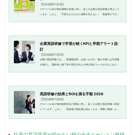
🕒️2026年7月4日
グローバル化や海外展開の加速に伴い、多くの企業が英語研修を導入して
います。しかし、「予算をかけたのに成果が見えない」「受講率が下がっ
てしまった」「英語力が向上している実感がない」といった悩みを抱える
人事・研修担当者も少なくあり...
企業英語研修で学習が続くKPIと早期アラート設
計
🕒️2026年7月5日
企業の英語研修では、「受講開始率」は高いものの、数か月後には学習量
が減少し、最終的に修了率や英語力向上が伸び悩むケースが少なくありま
せん。特に社会人の英語学習 継続は、多忙な業務との両立が難しく、モチ
ベーション低下や学習習慣の崩...
英語研修の効果とROIを測る手順 2026
🕒️2026年7月6日
グローバル化や海外顧客対応の増加に伴い、多くの企業が英語研修へ投資
しています。しかし、「受講者の満足度は高かったが、実際に業績へどれ
ほど貢献したのか分からない」という課題を抱える企業は少なくありませ
ん。英語研修を経営施策として...
社員の英語学習が続かない時のモチベーション維持