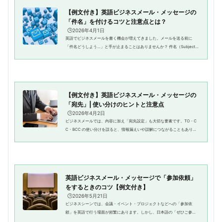
【例文付き】英語ビジネスメール・メッセージの
「件名」を付けるコツと注意点とは？
🕒️2026年4月1日
英語でビジネスメールを書く機会が増えてきました。メールを送る前に
「件名どうしよう…」と手が止まることはありませんか？ 件名（Subject）
は、受信者がまず目にする「メールの顔」。件名でしっかり意図を伝えら
れるかどうかで、読んでもらえる...
【例文付き】英語ビジネスメール・メッセージの
「宛先」| 使い分けのヒントと注意点
🕒️2026年4月2日
ビジネスメールでは、内容に加え「宛先設定」も大切な要素です。TO・C
C・BCC の使い分けを誤ると、情報漏えいや誤解につながることもありま
す。逆に、正しく使い分けられると、仕事がスムーズになり、相手からの
信頼もぐっと高まります。本記事...
英語ビジネスメール・メッセージで「参加依頼」
をするときのコツ【例文付き】
🕒️2026年5月21日
ビジネスシーンでは、会議・イベント・プロジェクトなどへの「参加依
頼」を英語で行う場面が頻繁にあります。しかし、日本語の「ぜひご参加
ください」をそのまま英語に置き換えると、強すぎたり、逆に曖昧になっ