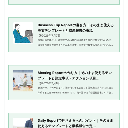
業員が立て替えた費用を会社に請求する際に使うのが Expense Report
（経費精算書）です。ビジネス資...
Business Trip Reportの書き方｜そのまま使える
英文テンプレートと成果報告の表現
🕒️2026年7月7日
海外出張の後には、訪問先での活動内容や成果を社内に共有するために、
出張報告書を作成することがあります。英語で作成する場合に使われる代
表的な書類が Business Trip Report です。Business Trip Reportは、訪問
先や目的、打ち合わせの内容...
Meeting Reportの作り方｜そのまま使えるテン
プレートと決定事項・アクション項目...
🕒️2026年7月8日
会議の後、「何が決まり、誰が何をするのか」を関係者に共有するために
作成するのが Meeting Report です。日本語では「会議報告書」や「会議
要約」と呼ばれることもあります。Meeting Reportは、会議の内容を一字
一句記録する議事録（Minutes）...
Daily Reportで押さえるべきポイント｜そのまま
使えるテンプレートと業務報告の定...