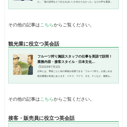
た」「薬の説明をどう伝えればいいか分からなかった」などの声を看護師
の皆さんからよく耳にします。近年、インバウンド観光客の増加や在住外
国人の方々の増加にともない、医...
その他の記事は
こちら
からご覧ください。
観光業に役立つ英会話
フルーツ狩り施設スタッフの仕事を英語で説明！
業務内容・接客スタイル・日本文化...
🕒️2025年7月2日
日本には、季節ごとに旬の果物を収穫できる「フルーツ狩り」が楽しめる
観光農園が各地にあります。イチゴ、ブドウ、モモ、ナシなど、種類も豊
富で、訪日外国人に人気の体験型レジャーのひとつです。そんな中、外国
人のお客様から「これはどうや...
その他の記事は
こちら
からご覧ください。
接客・販売員に役立つ英会話