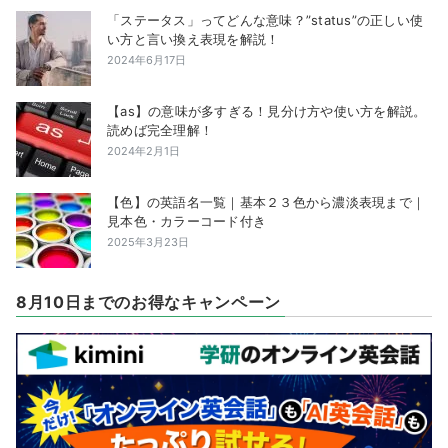
「ステータス」ってどんな意味？”status”の正しい使
い方と言い換え表現を解説！
2024年6月17日
【as】の意味が多すぎる！見分け方や使い方を解説。
読めば完全理解！
2024年2月1日
【色】の英語名一覧｜基本２３色から濃淡表現まで｜
見本色・カラーコード付き
2025年3月23日
8月10日までのお得なキャンペーン