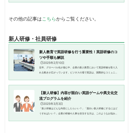
会話の習得を促（うなが）すも...
その他の記事は
こちら
からご覧ください。
新人研修・社員研修
新人教育で英語研修を行う重要性！英語研修のコ
ツや手順も解説
🕒️2025年2月10日
近年、グローバル化が進む中、企業の新人教育において英語研修を取り入
れる動きが広がっています。ビジネスの場で英語は、国際的なコミュニケ
ーションの基本スキルとして必要不可欠であり、英語力が求められる場面
が増えています。そのため、新...
【新人研修】内容が面白い英語ゲームや異文化交
流プログラムを紹介
🕒️2025年3月3日
「新人研修はどんな内容にしたらいい？」「面白い新人研修にするにはど
うすればいい？」企業の研修や人事を担当する方は、このようなお悩みに
頭を抱えている方も多いのではないでしょうか。4月から新入社員を迎える
にあたって、新人研修の内容や...