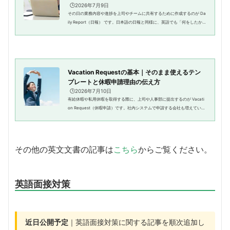
🕒️2026年7月9日
その日の業務内容や進捗を上司やチームに共有するために作成するのが Da
ily Report（日報） です。日本語の日報と同様に、英語でも「何をしたか」
「どこまで進んだか」「課題は何か」「明日何をするか」を簡潔にまとめ
ます。Daily Reportは、業...
Vacation Requestの基本｜そのまま使えるテン
プレートと休暇申請理由の伝え方
🕒️2026年7月10日
有給休暇や私用休暇を取得する際に、上司や人事部に提出するのが Vacati
on Request（休暇申請）です。社内システムで申請する会社も増えていま
すが、英語のフォームやメールで休暇申請を行う場面は今でも少なくあり
ません。Vacation Requestでは...
その他の英文文書の記事は
こちら
からご覧ください。
英語面接対策
近日公開予定
｜英語面接対策に関する記事を順次追加し