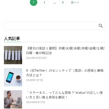
投
…
1
2
4
次へ
稿
の
ペ
ー
ジ
送
人気記事
り
【曜日の英語１週間】月曜/火曜/水曜/木曜/金曜/土曜/
日曜：略や暗記法
2024年10月10日
X（旧Twitter）のセンシティブ（英語）の意味と解除
方法とは？
2026年1月1日
「ステータス」ってどんな意味？”status”の正しい使
い方と言い換え表現を解説！
2024年6月17日