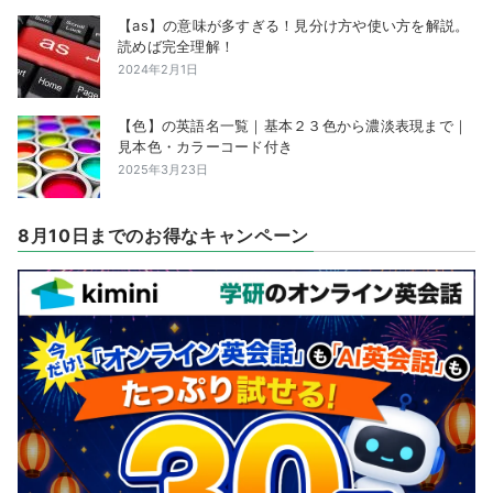
【as】の意味が多すぎる！見分け方や使い方を解説。
読めば完全理解！
2024年2月1日
【色】の英語名一覧｜基本２３色から濃淡表現まで｜
見本色・カラーコード付き
2025年3月23日
8月10日までのお得なキャンペーン