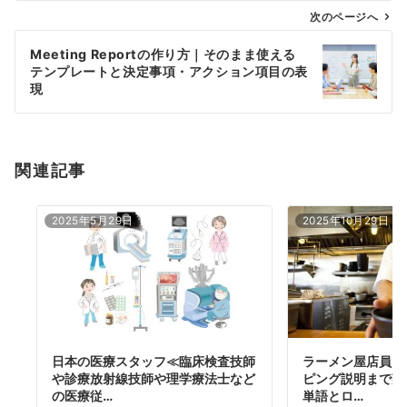
ゲ
次のページへ
ー
Meeting Reportの作り方｜そのまま使える
シ
テンプレートと決定事項・アクション項目の表
ョ
現
ン
関連記事
2025年5月29日
2025年10月29日
日本の医療スタッフ≪臨床検査技師
ラーメン屋店員｜
や診療放射線技師や理学療法士など
ピング説明まで英
の医療従…
単語とロ…