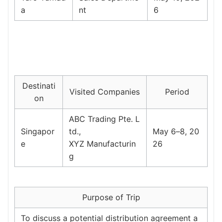
a
nt
6
Destinati
Visited Companies
Period
on
ABC Trading Pte. L
Singapor
td.,
May 6–8, 20
e
XYZ Manufacturin
26
g
Purpose of Trip
To discuss a potential distribution agreement a