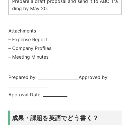
Prepare a draft proposal and send it to ABC Tra
ding by May 20.
Attachments
– Expense Report
– Company Profiles
– Meeting Minutes
Prepared by: ____________________Approved by:
____________________
Approval Date: ____________
成果・課題を英語でどう書く？