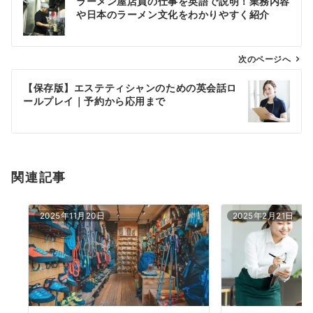
ラーメン屋店員の仕事を英語で説明！業務内容
稿
や日本のラーメン文化をわかりやすく紹介
ナ
ビ
ゲ
次のページへ
ー
【保存版】エステティシャンのための英会話ロ
シ
ールプレイ｜予約から応用まで
ョ
ン
関連記事
2025年11月20日
2025年2月21日