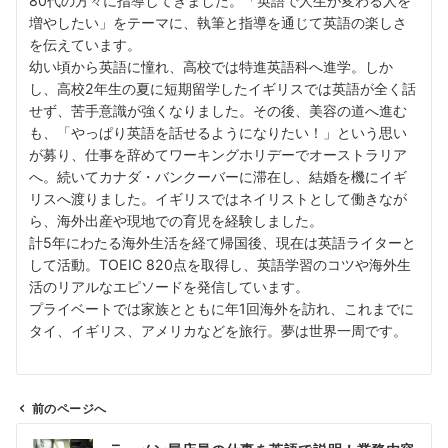
80代の方々に指導してきました。「英語で人生が変わる人を
増やしたい」をテーマに、執筆と指導を通じて英語の楽しさ
を伝えています。
幼い頃から英語に憧れ、高校では特進英語科へ進学。しか
し、高校2年生の夏に短期留学したイギリスでは英語が全く話
せず、苦手意識が強くなりました。その後、美容の道へ進む
も、「やっぱり英語を話せるようになりたい！」という思い
が募り、仕事を辞めてワーキングホリデーでオーストラリア
へ。続いてカナダ・バンクーバーに滞在し、結婚を機にイギ
リスへ渡りました。イギリスではネイリストとして働きなが
ら、海外出産や現地での育児を経験しました。
計5年にわたる海外生活を経て帰国後、現在は英語ライターと
して活動。TOEIC 820点を取得し、英語学習のコツや海外生
活のリアルなエピソードを発信しています。
プライベートでは家族とともに年1回海外を訪れ、これまでに
タイ、イギリス、アメリカなどを旅行。夢は世界一周です。
前のページへ
投