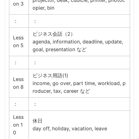
projector, desk, cubicle, printer, photoc
on 3
opier, bin
：
：
ビジネス会話（2）
Less
agenda, information, deadline, update,
on 5
goal, presentation など
：
：
ビジネス用語(1)
Less
income, go over, part time, workload, p
on 8
roducer, tax, career など
：
：
Less
休日
on 1
day off, holiday, vacation, leave
0