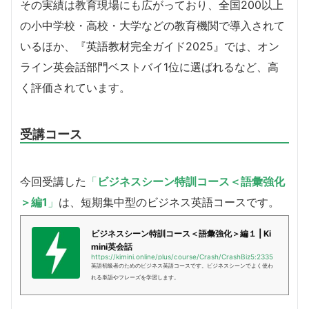
その実績は教育現場にも広がっており、全国200以上
の小中学校・高校・大学などの教育機関で導入されて
いるほか、『英語教材完全ガイド2025』では、オン
ライン英会話部門ベストバイ1位に選ばれるなど、高
く評価されています。
受講コース
今回受講した
「
ビジネスシーン特訓コース＜語彙強化
＞編1
」
は、短期集中型のビジネス英語コースです。
ビジネスシーン特訓コース＜語彙強化＞編１ | Ki
mini英会話
https://kimini.online/plus/course/Crash/CrashBiz5:2335
英語初級者のためのビジネス英語コースです。ビジネスシーンでよく使わ
れる単語やフレーズを学習します。