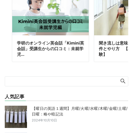
学研のオンライン英会話「Kimini英
聞き流しは意味あ
会話」受講生からの口コミ：未就学
件とやり方 【小
児…
験】
人気記事
【曜日の英語１週間】月曜/火曜/水曜/木曜/金曜/土曜/
日曜：略や暗記法
2024年10月10日