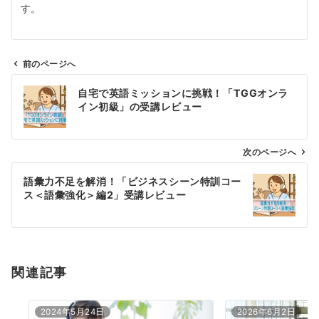
す。
前のページへ
投
自宅で英語ミッションに挑戦！「TGGオンラ
稿
イン初級」の受講レビュー
ナ
ビ
ゲ
次のページへ
ー
語彙力不足を解消！「ビジネスシーン特訓コー
シ
ス＜語彙強化＞編2」受講レビュー
ョ
ン
関連記事
2024年5月24日
2026年6月2日