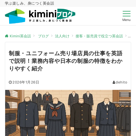
学ぶ楽しみ、身につく英会話
Menu
Kimini英会話
ブログ
法人向け
接客・販売員で役立つ英会話
制
制服・ユニフォーム売り場店員の仕事を英語
で説明！業務内容や日本の制服の特徴をわか
りやすく紹介
2026年1月26日
dehito