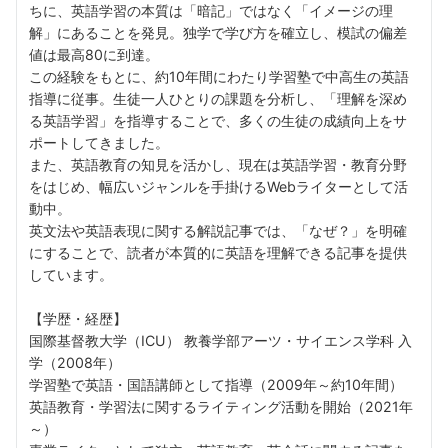
ちに、英語学習の本質は「暗記」ではなく「イメージの理
解」にあることを発見。独学で学び方を確立し、模試の偏差
値は最高80に到達。
この経験をもとに、約10年間にわたり学習塾で中高生の英語
指導に従事。生徒一人ひとりの課題を分析し、「理解を深め
る英語学習」を指導することで、多くの生徒の成績向上をサ
ポートしてきました。
また、英語教育の知見を活かし、現在は英語学習・教育分野
をはじめ、幅広いジャンルを手掛けるWebライターとして活
動中。
英文法や英語表現に関する解説記事では、「なぜ？」を明確
にすることで、読者が本質的に英語を理解できる記事を提供
しています。
【学歴・経歴】
国際基督教大学（ICU） 教養学部アーツ・サイエンス学科 入
学（2008年）
学習塾で英語・国語講師として指導（2009年～約10年間）
英語教育・学習法に関するライティング活動を開始（2021年
～）