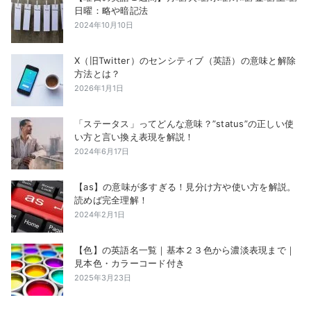
日曜：略や暗記法
2024年10月10日
X（旧Twitter）のセンシティブ（英語）の意味と解除
方法とは？
2026年1月1日
「ステータス」ってどんな意味？”status”の正しい使
い方と言い換え表現を解説！
2024年6月17日
【as】の意味が多すぎる！見分け方や使い方を解説。
読めば完全理解！
2024年2月1日
【色】の英語名一覧｜基本２３色から濃淡表現まで｜
見本色・カラーコード付き
2025年3月23日