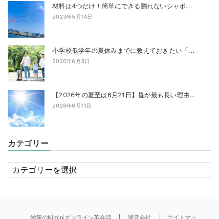
材料は4つだけ！簡単にできる割れないシャボ...
2023年5月14日
小学校低学年の夏休みまでに教えておきたい「...
2026年6月8日
【2026年の夏至は6月21日】昼が最も長い理由...
2026年6月11日
カテゴリー
カ
テ
ゴ
リ
ー
学研のKiminiオンライン英会話
運営会社
サイトマッ