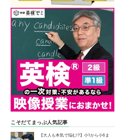
こそだてまっぷ人気記事
【大人も本気で悩む!?】小1から小6ま