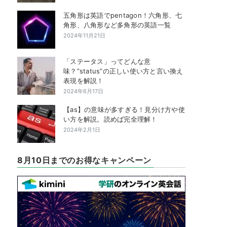
五角形は英語でpentagon！六角形、七
角形、八角形など多角形の英語一覧
2024年11月21日
「ステータス」ってどんな意
味？”status”の正しい使い方と言い換え
表現を解説！
2024年6月17日
【as】の意味が多すぎる！見分け方や使
い方を解説。読めば完全理解！
2024年2月1日
8月10日までのお得なキャンペーン