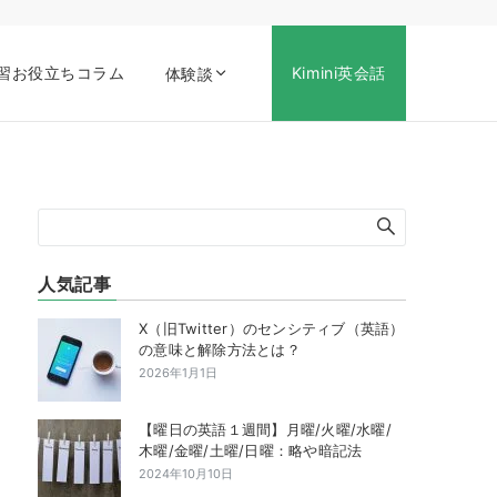
習お役立ちコラム
Kimini英会話
体験談
人気記事
X（旧Twitter）のセンシティブ（英語）
の意味と解除方法とは？
2026年1月1日
【曜日の英語１週間】月曜/火曜/水曜/
木曜/金曜/土曜/日曜：略や暗記法
2024年10月10日