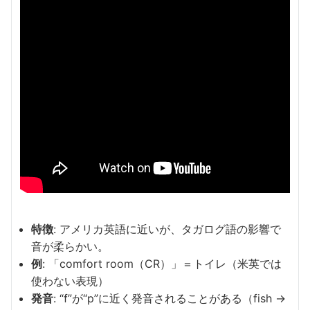
特徴
: アメリカ英語に近いが、タガログ語の影響で
音が柔らかい。
例
: 「comfort room（CR）」＝トイレ（米英では
使わない表現）
発音
: “f”が“p”に近く発音されることがある（fish →