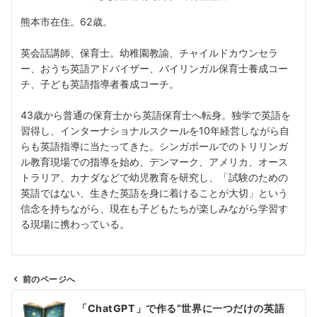
熊本市在住。62歳。
英会話講師、保育士。幼稚園教諭、チャイルドカウンセラ
ー、おうち英語アドバイザー、バイリンガル保育士養成コー
チ、子ども英語指導者養成コーチ。
43歳から普通の保育士から英語保育士へ転身。独学で英語を
習得し、インターナショナルスクールを10年経営しながら自
らも英語指導に当たってきた。シンガポールでのトリリンガ
ル教育現場での指導を始め、デンマーク、アメリカ、オース
トラリア、カナダなどで幼児教育を研究し、「試験のための
英語ではない、生きた英語を身に着けることが大切」という
信念を持ちながら、現在も子どもたちが楽しみながら学習す
る現場に携わっている。
前のページへ
投
「ChatGPT」で作る”世界に一つだけの英語
稿