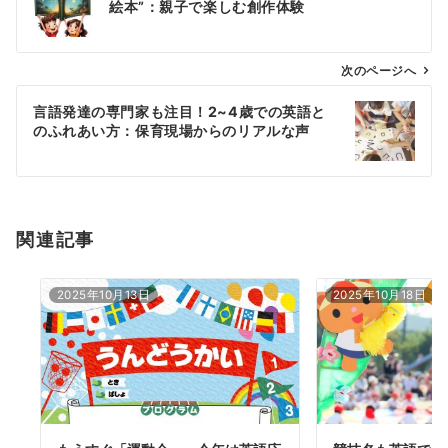
絵本”：親子で楽しむ創作体験
ナ
ビ
ゲ
次のページへ
ー
言語発達の専門家も注目！2~4歳での英語と
シ
のふれあい方：保育現場からのリアルな声
ョ
ン
関連記事
2025年10月13日
2025年10月18日