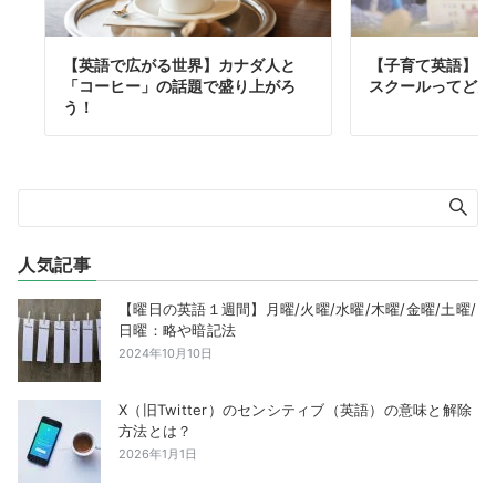
【英語で広がる世界】カナダ人と
【子育て英語】イ
「コーヒー」の話題で盛り上がろ
スクールってどん
う！
人気記事
【曜日の英語１週間】月曜/火曜/水曜/木曜/金曜/土曜/
日曜：略や暗記法
2024年10月10日
X（旧Twitter）のセンシティブ（英語）の意味と解除
方法とは？
2026年1月1日