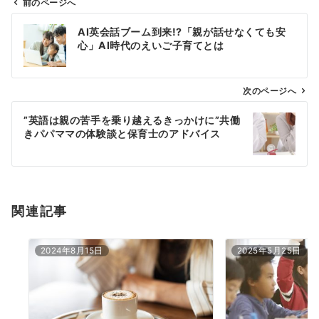
前のページへ
投
AI英会話ブーム到来!?「親が話せなくても安
稿
心」AI時代のえいご子育てとは
ナ
ビ
ゲ
次のページへ
ー
”英語は親の苦手を乗り越えるきっかけに”共働
シ
きパパママの体験談と保育士のアドバイス
ョ
ン
関連記事
2024年8月15日
2025年5月25日