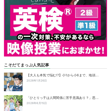
こそだてまっぷ人気記事
【大人も本気で悩む!?】小1から小6まで、地頭...
2026年1月26日
「ひとりっ子は人間関係に苦手意識あり？」思...
2026年6月15日