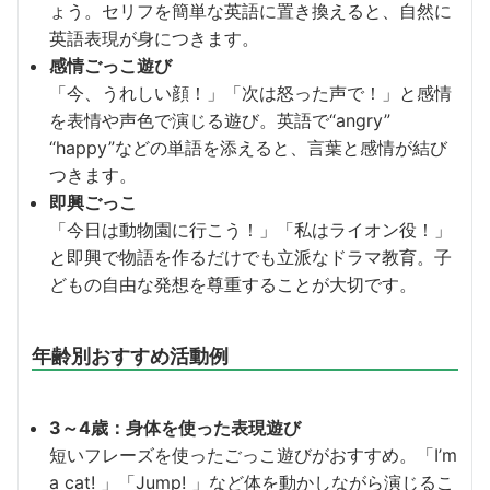
ょう。セリフを簡単な英語に置き換えると、自然に
英語表現が身につきます。
感情ごっこ遊び
「今、うれしい顔！」「次は怒った声で！」と感情
を表情や声色で演じる遊び。英語で“angry”
“happy”などの単語を添えると、言葉と感情が結び
つきます。
即興ごっこ
「今日は動物園に行こう！」「私はライオン役！」
と即興で物語を作るだけでも立派なドラマ教育。子
どもの自由な発想を尊重することが大切です。
年齢別おすすめ活動例
3～4歳：身体を使った表現遊び
短いフレーズを使ったごっこ遊びがおすすめ。「I’m
a cat! 」「Jump! 」など体を動かしながら演じるこ