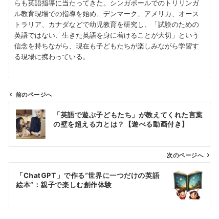
らも英語指導に当たってきた。シンガポールでのトリリンガ
ル教育現場での指導を始め、デンマーク、アメリカ、オース
トラリア、カナダなどで幼児教育を研究し、「試験のための
英語ではない、生きた英語を身に着けることが大切」という
信念を持ちながら、現在も子どもたちが楽しみながら学習す
る現場に携わっている。
前のページへ
投
「英語で遊ぶ子どもたち」が教えてくれた言葉
稿
の壁を超える力とは？【遊べる動画付き】
ナ
ビ
ゲ
次のページへ
ー
「ChatGPT」で作る”世界に一つだけの英語
シ
絵本”：親子で楽しむ創作体験
ョ
ン