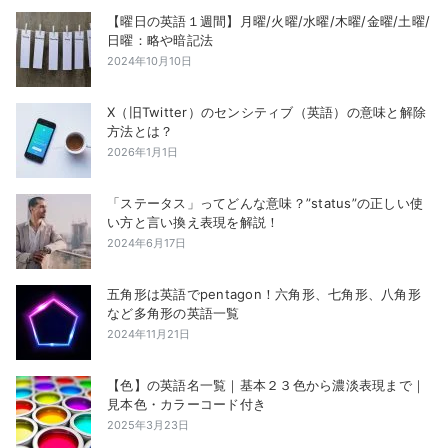
【曜日の英語１週間】月曜/火曜/水曜/木曜/金曜/土曜/
日曜：略や暗記法
2024年10月10日
X（旧Twitter）のセンシティブ（英語）の意味と解除
方法とは？
2026年1月1日
「ステータス」ってどんな意味？”status”の正しい使
い方と言い換え表現を解説！
2024年6月17日
五角形は英語でpentagon！六角形、七角形、八角形
など多角形の英語一覧
2024年11月21日
【色】の英語名一覧｜基本２３色から濃淡表現まで｜
見本色・カラーコード付き
2025年3月23日