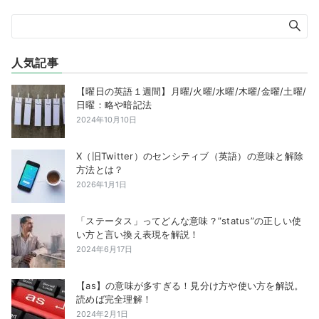
人気記事
【曜日の英語１週間】月曜/火曜/水曜/木曜/金曜/土曜/
日曜：略や暗記法
2024年10月10日
X（旧Twitter）のセンシティブ（英語）の意味と解除
方法とは？
2026年1月1日
「ステータス」ってどんな意味？”status”の正しい使
い方と言い換え表現を解説！
2024年6月17日
【as】の意味が多すぎる！見分け方や使い方を解説。
読めば完全理解！
2024年2月1日