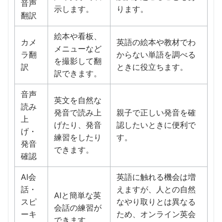
音声
示します。
ります。
翻訳
絵本や看板、
カメ
英語の絵本や教材でわ
メニューなど
ラ翻
からない単語を調べる
を撮影して翻
訳
ときに役立ちます。
訳できます。
音声
英文を自然な
読み
発音で読み上
親子で正しい発音を確
上
げたり、発音
認したいときに便利で
げ・
練習をしたり
す。
発音
できます。
確認
AI会
英語に触れる機会は増
話・
えますが、人との自然
AIと簡単な英
スピ
なやり取りとは異なる
会話の練習が
ーキ
ため、オンライン英会
できます。