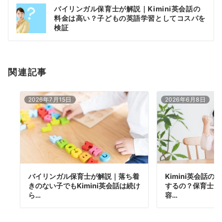
投
バイリンガル保育士が解説｜Kimini英会話の
稿
料金は高い？子どもの英語学習としてコスパを
ナ
検証
ビ
ゲ
ー
関連記事
シ
ョ
ン
2026年7月15日
2026年6月8日
バイリンガル保育士が解説｜落ち着
Kimini英会話
きのない子でもKimini英会話は続け
するの？保育士が
ら…
容…