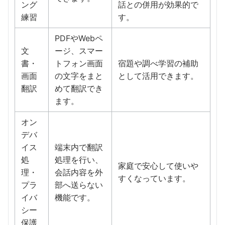
ング
話との併用が効果的で
練習
す。
PDFやWebペ
文
ージ、スマー
書・
トフォン画面
宿題や調べ学習の補助
画面
の文字をまと
として活用できます。
翻訳
めて翻訳でき
ます。
オン
デバ
イス
端末内で翻訳
処
処理を行い、
家庭で安心して使いや
理・
会話内容を外
すくなっています。
プラ
部へ送らない
イバ
機能です。
シー
保護