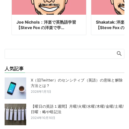
Joe Nichols：洋楽で英熟語学習
Shakatak: 洋
【Steve Fox の洋楽で学…
【Steve Fox 
人気記事
X（旧Twitter）のセンシティブ（英語）の意味と解除
方法とは？
2026年1月1日
【曜日の英語１週間】月曜/火曜/水曜/木曜/金曜/土曜/
日曜：略や暗記法
2024年10月10日