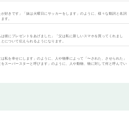
たが好きです」「妹は火曜日にサッカーをします」のように、様々な動詞と名詞
ります。
私は彼にプレゼントをあげました」「父は私に新しいスマホを買ってくれまし
ことについて伝えられるようになります。
女は私を幸せにします」のように、人や物事によって「〜された、させられた」
女をスーパースターと呼びます」のように、人や動物、物に対して何と呼んでい
「私は毎朝７時に起きます」のように、現在の状態や習慣などを伝えたり、たず