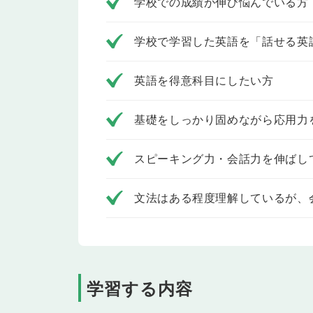
学校での成績が伸び悩んでいる方
Lesson 9
過去形
過去形の文を学習します。「去年の夏はとても忙し
学校で学習した英語を「話せる英
た）や過去の動作・習慣（〜した）について伝えた
Lesson 10
未来を表す表現
英語を得意科目にしたい方
未来を表す文を学習します。「今晩彼らは東京駅で
す」のように、未来に起こる可能性のあることやそ
す。
基礎をしっかり固めながら応用力
Lesson 11
Manners
マナーについて話してみましょう。
スピーキング力・会話力を伸ばし
Lesson 12
テスト
文法はある程度理解しているが、
Lesson 8〜11 の内容をおさらいします。
Lesson 13
現在完了形の用法 ①
現在完了形(経験)の文を学習します。「私は２度ロ
に、これまで経験したことなどについて話したり、
Lesson 14
現在完了形の用法 ②
学習する内容
現在完了形(継続・完了)の文を学習します。「私た
て続いていることや、「あなたはもうこの映画を見