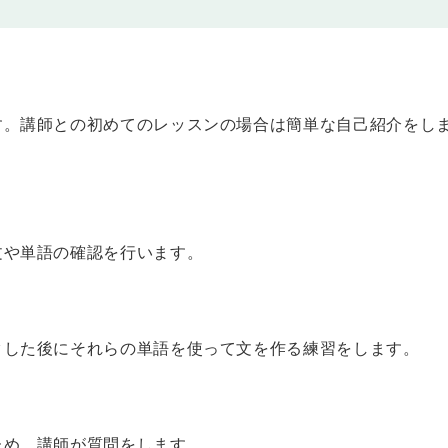
って話されます」「この小説は夏目漱石によって書かれました」のように、「〜
す。講師との初めてのレッスンの場合は簡単な自己紹介をし
ずねたりできるようになります。
練習を行います。「彼のおじいちゃんは彼にお金をくれました」という文の場
の文を作ることができます。
文や単語の確認を行います。
習を行います。「私たちは彼女をスーパースターと呼びます」という文は、「彼
スターと呼ばれます」という受動態の文にすることができます。
クした後にそれらの単語を使って文を作る練習をします。
を行います。「夫が今日の夕飯を作っています」という現在進行形の文は、「今
つくられています」という受動態の文にすることができます。
を行います。
ため、講師が質問をします。