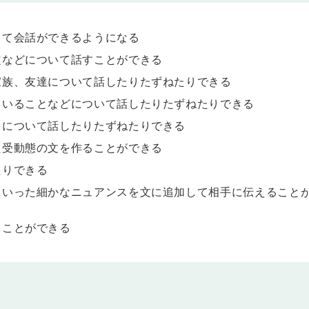
しています」のように、今まさにしていることや、起きていることについて話し
って会話ができるようになる
定などについて話すことができる
帰宅したとき、あなたは台所で料理をしていました」「彼女は来週の金曜日、私
家族、友達について話したりたずねたりできる
去のある時点でしていたこと、または未来のある時点でしている予定のことにつ
ていることなどについて話したりたずねたりできる
とについて話したりたずねたりできる
た受動態の文を作ることができる
たりできる
といった細かなニュアンスを文に追加して相手に伝えること
ることができる
ずっと英語を勉強しています」のように、過去のある時点から現在までずっと続
ます。
形
。「彼は私が帰ってきたとき、３時間英語の勉強をし続けていました」のよう
「彼は試験が始まるその時まで３時間英語の勉強をし続けているでしょう」のよ
うことについて伝えられるようになります。