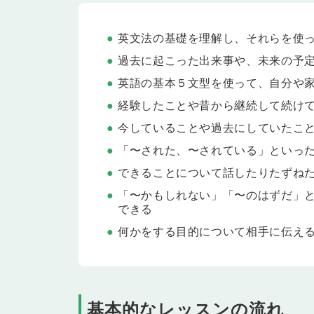
Lesson 21
現在進行形
現在進行形の文を学習します。「彼女は今、昼寝を
英文法の基礎を理解し、それらを使
たり、たずねたりできるようになります。
過去に起こった出来事や、未来の予
Lesson 22
過去進行形・未来進行形
過去進行形と未来進行形の文を学習します。「私が
英語の基本５文型を使って、自分や
たちと一緒に過ごしている予定です」のように、過
経験したことや昔から継続して続け
いて伝えられるようになります。
今していることや過去にしていたこ
Lesson 23
Technology
テクノロジーについて話してみましょう。
「〜された、〜されている」といっ
Lesson 24
できることについて話したりたずね
テスト
Lesson 21〜23 の内容をおさらいします。
「〜かもしれない」「〜のはずだ」
できる
Lesson 25
現在完了進行形
何かをする目的について相手に伝え
現在完了進行形の文を学習します。「私は今朝から
いている動作や状態について伝えられるようになり
Lesson 26
過去完了進行形・未来完了進行
過去完了進行形と未来完了進行形の文を学習します
に、過去のある時点までずっと続けていたことや、
基本的なレッスンの流れ
うに、未来のある時点までずっと続けているであろ