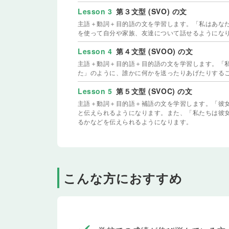
Lesson 3
第３文型 (SVO) の文
主語＋動詞＋目的語の文を学習します。「私はあな
を使って自分や家族、友達について話せるようにな
Lesson 4
第４文型 (SVOO) の文
主語＋動詞＋目的語＋目的語の文を学習します。「
た」のように、誰かに何かを送ったりあげたりする
Lesson 5
第５文型 (SVOC) の文
主語＋動詞＋目的語＋補語の文を学習します。「彼
と伝えられるようになります。また、「私たちは彼
るかなどを伝えられるようになります。
Lesson 6
Health
健康について話してみましょう。
Lesson 7
テスト
こんな方におすすめ
Lesson 1〜6 の内容をおさらいします。
Lesson 8
現在形
現在形の文を学習します。「彼はイタリア人です」
ねることができるようになります。