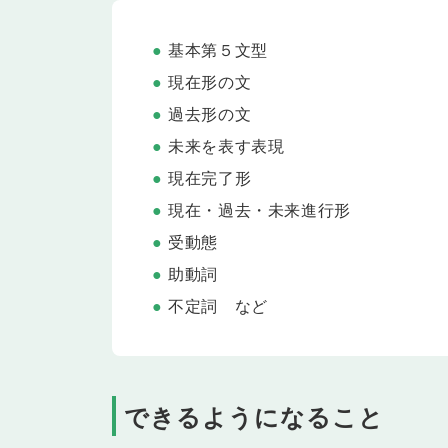
なります。
Lesson 15
過去形と現在完了形のちがい
基本第５文型
過去形と現在完了形の違いを学習します。「私は昨
現在形の文
去形と現在完了形の文の違いを理解し、会話の中で
過去形の文
Lesson 16
Environment
未来を表す表現
環境について話してみましょう。
現在完了形
Lesson 17
テスト
Lesson 13〜16 の内容をおさらいします。
現在・過去・未来進行形
受動態
Lesson 18
過去完了形
過去完了形の文を学習します。「私が駅に着いた時
助動詞
時点に起きたことのつながりを明確にしながら話せ
不定詞 など
Lesson 19
未来完了形
未来完了形の文を学習します。「パーティーが始ま
点で完了しているであろうこと、または経験・継続
Lesson 20
テスト
できるようになること
Lesson 18〜19 の内容をおさらいします。