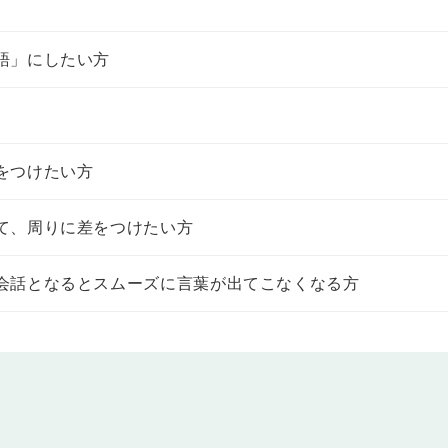
かったです」「彼らは先月タイに行きました」のように、過去の状態（〜だっ
語」にしたい方
り、たずねることができるようになります。
会う予定です」「明後日は雨が降るかもしれません」「私は明日京都に行きま
の場で決めたことなどについて伝えたり、たずねることができるようになりま
をつけたい方
て、周りに差をつけたい方
会話となるとスムーズに言葉が出てこなくなる方
ンドンに行ったことがあります」「私は彼と話したことがありません」のよう
たずねたりできるようになります。
ちは仕事を見つけて以来ニューヨークに住んでいます」のように過去から継続し
ましたか」のように、既にしたことについて話したり、たずねたりできるように