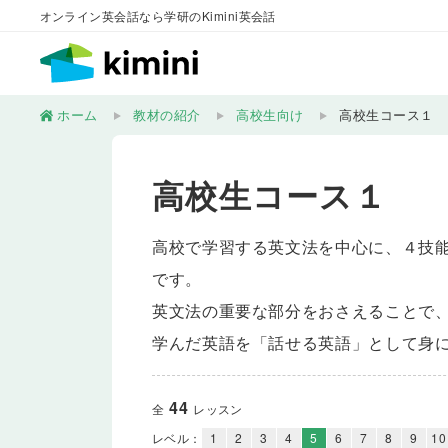
オンライン英会話なら学研のKimini英会話
ホーム
教材の紹介
高校生向け
高校生コース１
高校生コース１
高校で学習する英文法を中心に、４技
です。
英文法の重要な部分をおさえることで
学んだ英語を「話せる英語」として身
44
全
レッスン
レベル：
1
2
3
4
5
6
7
8
9
10