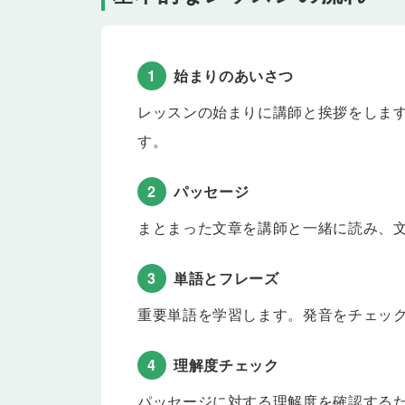
Lesson 27
テスト
Lesson 25〜26 の内容をおさらいします。
1
始まりのあいさつ
Lesson 28
受動態
受動態の文を学習します。「英語は多くの人々によ
レッスンの始まりに講師と挨拶をしま
される(（〜された）・されている」と伝えたり、た
す。
Lesson 29
SVOOの受動態
主語＋動詞＋目的語＋目的語の文を、受動態にする
2
パッセージ
合、「彼」と「お金」を主語とする２種類の受動態
Lesson 30
SVOCの受動態
まとまった文章を講師と一緒に読み、
主語＋動詞＋目的語＋補語の文を、受動態にする練
女」を主語にして「彼女は私たちによってスーパー
3
単語とフレーズ
Lesson 31
進行形と完了形の受動態
重要単語を学習します。発音をチェッ
現在進行形と現在完了形の文を、受動態にする練習
日の夕飯」を主語にして「今日の夕飯は夫によって
Lesson 32
4
理解度チェック
ニューストーク①
以下のトピックについて、教師とディスカッション
パッセージに対する理解度を確認する