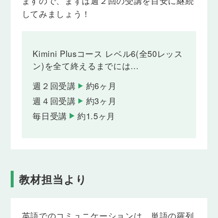
ますので、まずは週２回の受講を目安に継続
ん」のように、数や量について肯定的もしくは否定
的に伝える表現を学び、使い分けができるようにな
してみましょう！
ります。
Lesson 27
Kimini Plusコース レベル6(全50レッス
数量を表す語 ＋ of
ン)を全て終えるまでには…
「昨日買ったりんごのいくつか」「私たち全員」
「彼の小説のほとんど」のように、どれくらいの数
週２回受講
約6ヶ月
や量なのかを伝えられるようになります。
週４回受講
約3ヶ月
Lesson 28
毎日受講
約1.5ヶ月
almost, most (of)の使い分け
"almost"と"most (of)"は日本語にすると、それぞれ
「ほとんど～」「たいてい」といった似た意味を持
ちますが、英語では使い方が区別されています。そ
れらの違いを学び、会話の中で適切に使い分けがで
きるようになります。
教材担当より
Lesson 29
both, either, neither
英語でのコミュニケーションは、単語の羅列
「両方の～」「どちらかの～」「どちらの～