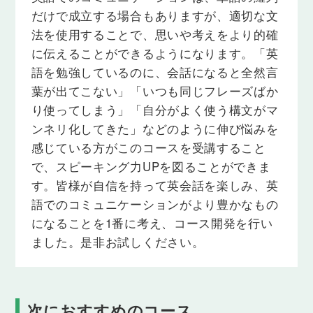
も・・・でない」といった表現を学び、正しく使い
だけで成立する場合もありますが、適切な文
分けができるようになります。
法を使用することで、思いや考えをより的確
に伝えることができるようになります。「英
Lesson 30
語を勉強しているのに、会話になると全然言
-thing＋形容詞
葉が出てこない」「いつも同じフレーズばか
「何か新しいこと」「何か冷たいもの」のように、
「何か～なもの・こと」といった表現を使えるよう
り使ってしまう」「自分がよく使う構文がマ
になります。
ンネリ化してきた」などのように伸び悩みを
感じている方がこのコースを受講すること
Lesson 31
で、スピーキング力UPを図ることができま
二重所有格（of＋所有格）
す。皆様が自信を持って英会話を楽しみ、英
「あなたのあの時計」と言いたい時、your that
watch のように所有格(your)と代名詞(that)は連続し
語でのコミュニケーションがより豊かなもの
て使うことができません。これらのルールを理解
になることを1番に考え、コース開発を行い
し、"of"を使った正しい表現を使えるようになりま
ました。是非お試しください。
す。
Lesson 32
間接話法① say/tell＋that節
次におすすめのコース
「彼女は私に幸せだと言いました」のように、誰か