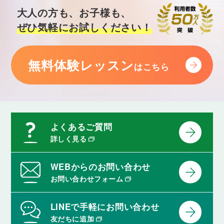
形容詞 else「そのほかの」
大人の方も、お子様も、
「何か他に話したいですか」「ここには他に誰もい
ぜひ気軽にお試しください！
ません」のように、「その他の」というフレーズを
使えるようになります。
Lesson 40
無料体験レッスン
はこちら
挿入語句 by the way, for example など
「たとえば」「実は」「ところで」「一方で」など
のフレーズを用いて、情報を追加したり、整理して
分かりやすく相手に伝えられるようになります。
よくあるご質問
Lesson 41
unless, as long as
詳しく見る
「雨が降らない限り、出かけます」「あのバスに乗
らないと、間に合いません」のように、「～しない
WEBからのお問い合わせ
限り」「もし～しなければ」といった条件を表す文
お問い合わせフォーム
を言えるようになります。
Lesson 42
LINEで手軽にお問い合わせ
in case, or, otherwise
友だちに追加