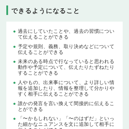
句動詞を使った文②（目的格代名詞を伴う）
できるようになること
"call me back"や”write it down"などの句動詞を使っ
て英語の表現力を磨き、より自然な言い回しで相手
に伝えることができるようになります。
過去にしていたことや、過去の習慣につい
Lesson 11
て伝えることができる
反復を表す進行形
予定や規則、義務、取り決めなどについて
「彼女はいつも～しています」のように、人の反復
伝えることができる
動作や習慣について伝えられるようになります。
未来のある時点で行なっていると思われる
動作や予定について、伝えたりたずねたり
Lesson 12
することができる
未来進行形
「明日の今頃は公園をジョギングしているでしょ
人やもの、出来事について、より詳しい情
う」のように、未来のある時点でしている予定のこ
報を追加したり、情報を整理して分かりや
すく相手に伝えることができる
とについて伝えられるようになります。
誰かの発言を言い換えて間接的に伝えるこ
Lesson 13
とができる
動詞-ing形を使って未来について述べる表現
「〜かもしれない」「〜のはずだ」といっ
「～する予定です」「～することを望んでいます」
た細かなニュアンスを文に追加して相手に
「〜することを楽しみにしています」のように、未