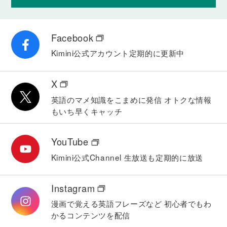
「手伝いが必要な場合は電話してね」「火を弱くし
なさい、さもないと焦げてしまいます」のように、
「～の場合は」「さもないと〜」を用いた文を言え
Facebook
るようになります。
Kimini公式アカウント
定期的に更新中
Lesson 43
許可を得るための様々な表現
X
「彼女に伝えても構いませんか」「計画を変えても
よろしいでしょうか」のように、相手に許可や承諾
英語のマメ知識をこまめに発信
オトクな情報
を求めることができるようになります。
もいち早くキャッチ
Lesson 44
感情を表す形容詞（-ingと-edの使い分け）
YouTube
「私は驚きました」「それは驚くべきものでした」
Kimini公式Channel
生放送も定期的に放送
のように、感情を表す形容詞の使い方を理解し、適
切に使い分けができるようになります
Instagram
Lesson 45
漫画で覚える英語フレーズなど
初心者でもわ
同意表現 I think so, too. / I guess so. など
かるコンテンツを配信
相手の発言に対して「そう思う」と言いたいとき、