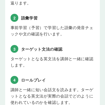
返ります。
Lesson 17
前置詞 by/for/about＋動名詞
2
語彙学習
「〜することによって習得しました」「〜について
考えたことがありますか」のように、前置詞と動名
事前学習（予習）で学習した語彙の発音チェ
詞を使って「～によって」「～について」「～のた
めに」といった文を言えるようになります。
ックや文の確認を行います。
Lesson 18
動詞-ing形を伴う様々な表現
3
ターゲット文法の確認
「～するのに問題・苦労・困難がある」「～して過
ターゲットとなる英文法を講師と一緒に確認
ごす」「～するのに忙しい」といった文を言えるよ
うになります。
します。
Lesson 19
意味上の主語を伴う動名詞
4
ロールプレイ
動詞には ing と相性の良いものがあります。それら
講師と一緒に短い会話文を読みます。ターゲ
を覚えて文の中で適切に使うことで、より自然な言
ットとなる英文法が実際の会話でどのように
い回しで表現できるようになります。
使われているのかを確認します。