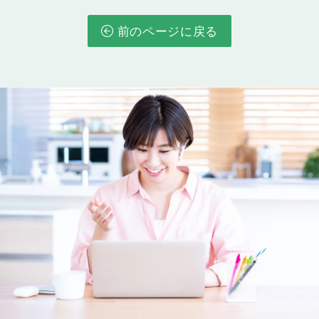
Lesson 36
推量を表す助動詞の否定文
前のページに戻る
「～であるはずがない」「～ではないに違いない」
「～ではないかもしれない」のように、推量を表す
表現を使えるようになります。
Lesson 37
there＋助動詞＋be
英語の文でよく使われる「there＋助動詞＋be」の
使い方を理解することで、より自然な表現を身につ
けることができます。
Lesson 38
複数の形容詞を使った名詞の修飾
「可愛らしい小さな子犬」「素敵な黒い綿のTシャ
ツ」のように、２つ以上の形容詞を用いて人・も
の・動物などについて詳しく説明できるようになり
ます。
Lesson 39