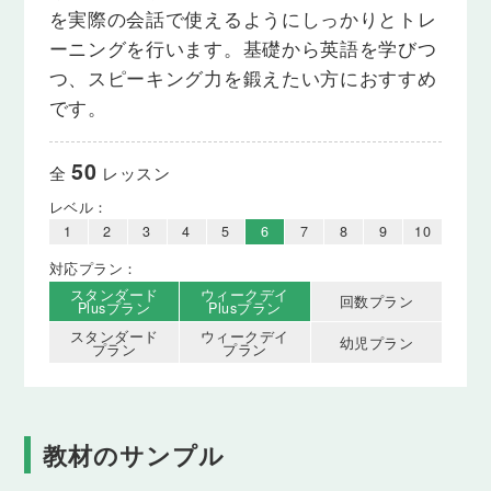
を実際の会話で使えるようにしっかりとトレ
ーニングを行います。基礎から英語を学びつ
つ、スピーキング力を鍛えたい方におすすめ
です。
50
全
レッスン
レベル：
1
2
3
4
5
6
7
8
9
10
対応プラン：
スタンダード
ウィークデイ
回数プラン
Plusプラン
Plusプラン
スタンダード
ウィークデイ
幼児プラン
プラン
プラン
教材のサンプル