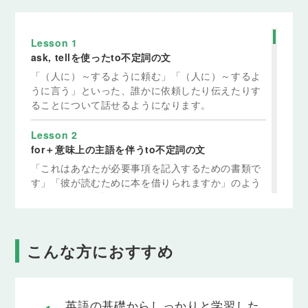
Lesson 1
ask, tellを使ったto不定詞の文
「（人に）～するように頼む」「（人に）～するよ
うに言う」といった、誰かに依頼したり伝えたりす
ることについて話せるようになります。
Lesson 2
for＋意味上の主語を伴うto不定詞の文
「これはあなたが必要事項を記入するための書類で
す」「彼が読むために本を借りられますか」のよう
に、ある動作が誰のために行われるのかを明確にし
ながら、相手に伝えられるようになります。
Lesson 3
こんな方におすすめ
used to, wouldを使った文
「以前～していました」「よく～しました」のよう
に、過去にしていたこと、または過去の習慣につい
て伝えられるようになります。
英語の基礎からしっかりと学習した