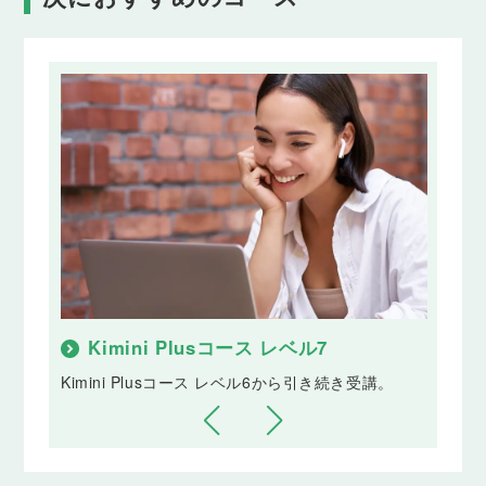
の発言を言い換えて間接的に伝えられるようになり
ます。
Lesson 33
間接話法② suggest, propose
「彼は私にケーキを焼くことを提案しました」のよ
うに、人の提案を言い換えて間接的に伝えられるよ
うになります。
Lesson 34
間接話法③ 重文・複文
直接話法と間接話法のルールを理解し、正しく使い
分けができるようになります。
Kimini Plusコース レベル7
K
Lesson 35
推量を表す助動詞
講。
Kimini Plusコース レベル6から引き続き受講。
Kim
「～かもしれない」「当然～のはすだ」「～に違い
ない」のように、推量を表す表現を使えるようにな
ります。