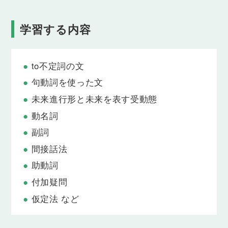
Lesson 7
there＋seem＋to不定詞
学習する内容
「スマホに問題があるようです」「解決策はないよ
うです」のように、「〜があるように思われる・見
える」といった表現を使えるようになります。
to不定詞の文
Lesson 8
句動詞を使った文
形式目的語 it を伴うto不定詞の文
未来進行形と未来を表す受動態
「オフィスで働くのはつまらないと気づきました」
「お互いを理解することは重要だと思います」のよ
動名詞
うに、不定詞を使用した自分の感情や意見を伝える
表現を身につけることができます。
副詞
間接話法
Lesson 9
句動詞を使った文①
助動詞
"catch up with"や"turn on"などの句動詞を使って英
付加疑問
語の表現力を磨き、より自然な言い回しで相手に伝
仮定法 など
えることができるようになります。
Lesson 10