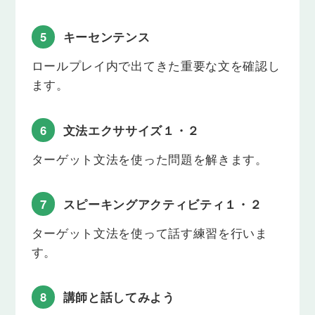
Lesson 20
同時性を表す動詞-ing形
5
キーセンテンス
「ゲームをしながら、家でくつろいでいます」のよ
うに、「～しながら」という表現を用いて同時に起
ロールプレイ内で出てきた重要な文を確認し
こっていることを伝えられるようになります。
ます。
Lesson 21
副詞 apparently, fortunately など
6
文法エクササイズ１・２
何かを説明するときに「残念ながら」「幸運にも」
「明らかに」といった副詞を添えて、相手に伝えら
ターゲット文法を使った問題を解きます。
れるようになります。
Lesson 22
7
スピーキングアクティビティ１・２
確率の副詞 certainly, probably など
「たぶん深夜0時までには家に帰ります」「家を出
ターゲット文法を使って話す練習を行いま
る時、確かに鍵をかけました」のように、確信度に
す。
よって「たぶん」「おそらく」「もしかしたら」
「確かに」といった副詞を使い分けられるようにな
ります。
8
講師と話してみよう
Lesson 23