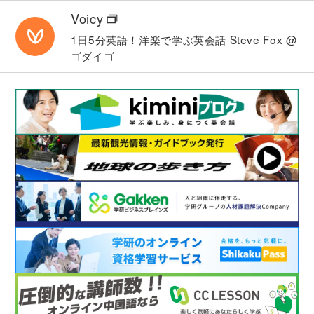
英語では様々な言い方ができます。それぞれの違い
Voicy
を理解し、適切に使い分けができるようになりま
す。
1日5分英語！洋楽で学ぶ英会話
Steve Fox @
ゴダイゴ
Lesson 46
反意表現 I don't think so. / I guess not. など
相手の発言に対して「そう思わない」「そうではな
いことを望む／願う」といった反対する意思や気持
ちを伝えられるようになります。
Lesson 47
肯定文の付加疑問
「～ですよね」「～でしょう？」のように、相手に
同意を求めたり確認したりする表現を使えるように
なります。
Lesson 48
否定文の付加疑問
「～でないですよね」「～ないでしょう？」のよう
に、相手に同意を求めたり確認したりする表現を使