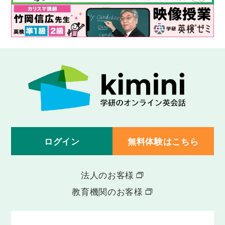
えるようになります。
Lesson 49
wish＋仮定法過去
「車があればいいのになぁ」「ハワイにいられたら
いいのになぁ」のように、現在の事実に反する願望
を伝えられるようになります。
Lesson 50
仮定法過去
「私が彼なら、世界一周をするのにな」「もしもっ
と背が高かったら、モデルになるだろうに」のよう
に、現在の事実に反することや、起こりえないこと
ログイン
無料体験はこちら
を仮定した文を言えるようになります。
法人のお客様
教育機関のお客様