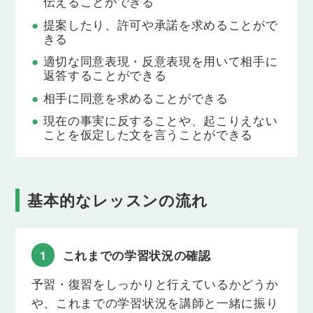
伝えることができる
来の予定や希望について伝えられるようになりま
す。
提案したり、許可や承諾を求めることがで
きる
Lesson 14
適切な同意表現・反意表現を用いて相手に
未来を表す受動態（肯定文・否定文・疑問文）
返答することができる
「その本は来月出版されるでしょう」のように、未
相手に同意を求めることができる
来において「～されるだろう」「～される予定だ」
と伝えたり、たずねることができるようになりま
現在の事実に反することや、起こりえない
す。
ことを仮定した文を言うことができる
Lesson 15
propose, advise, offer（提案）
「クーポンを使うように助言しました」「休むこと
基本的なレッスンの流れ
を提案しました」のように相手に何かを提案するこ
とができるようになります。
1
これまでの学習状況の確認
Lesson 16
suggest, recommend, might want to ~（提案）
予習・復習をしっかりと行えているかどうか
「～をお勧めします」「～した方がいいでしょう」
や、これまでの学習状況を講師と一緒に振り
といった様々な提案表現を使えるようになります。