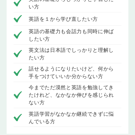
い方
Lesson 4
不定詞の否定形
英語を１から学び直したい方
不定詞を使って「〜しないことに決めました」「〜
英語の基礎力も会話力も同時に伸ば
しないよう努力します」など、否定的な意思や行動
したい方
について伝えられるようになります。
英文法は日本語でしっかりと理解し
Lesson 5
たい方
have got to ~ / ought to ~ を使った文
「～しなければなりません」「～したほうがいい/す
話せるようになりたいけど、何から
るべきです」のように、すべきことなどについて伝
手をつけていいか分からない方
えられるようになります。
今までただ漠然と英語を勉強してき
Lesson 6
たけれど、なかなか伸びを感じられ
be supposed to ~ を使った文
ない方
「～することになっています」「～してはいけない
ことになっています」のように、予定や規則、義
英語学習がなかなか継続できずに悩
務、取り決めなどについて伝えられるようになりま
んでいる方
す。