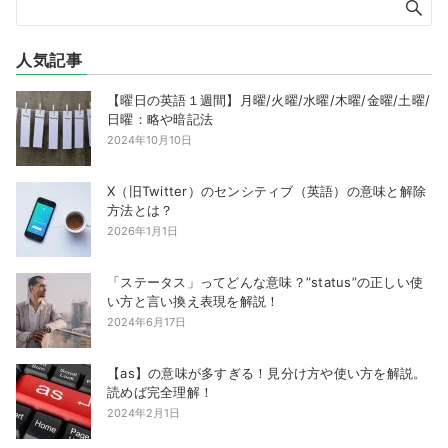
人気記事
【曜日の英語１週間】月曜/火曜/水曜/木曜/金曜/土曜/
日曜：略や暗記法
2024年10月10日
X（旧Twitter）のセンシティブ（英語）の意味と解除
方法とは？
2026年1月1日
「ステータス」ってどんな意味？”status”の正しい使
い方と言い換え表現を解説！
2024年6月17日
【as】の意味が多すぎる！見分け方や使い方を解説。
読めば完全理解！
2024年2月1日